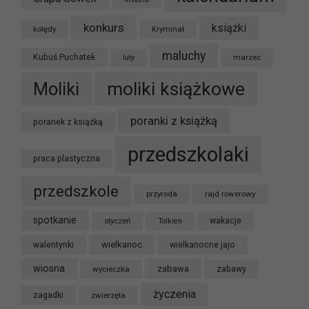
konkurs
książki
kolędy
Kryminał
maluchy
Kubuś Puchatek
marzec
luty
moliki książkowe
Moliki
poranki z książką
poranek z książką
przedszkolaki
praca plastyczna
przedszkole
przyroda
rajd rowerowy
spotkanie
styczeń
wakacje
Tolkien
wielkanoc
walentynki
wielkanocne jajo
wiosna
zabawa
wycieczka
zabawy
życzenia
zagadki
zwierzęta