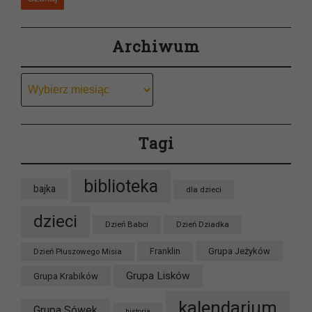
Archiwum
Archiwum
Tagi
biblioteka
bajka
dla dzieci
dzieci
Dzień Babci
Dzień Dziadka
Grupa Jeżyków
Dzień Pluszowego Misia
Franklin
Grupa Lisków
Grupa Krabików
kalendarium
Grupa Sówek
historia