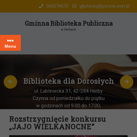
Skip
343574070
gbpherby@poczta.onet.pl
to
content
Gminna Biblioteka Publiczna
w Herbach
Menu
Biblioteka dla Dorosłych
ul. Lubliniecka 31, 42-284 Herby
Czynna od poniedziałku do piątku
w godzinach od 9.00 do 17.00,
każda
OSTATNIA sobota miesiąca
–
Rozstrzygnięcie konkursu
w godz. 9:00-13:00
„JAJO WIELKANOCNE”