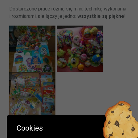
Dostarczone prace różnią się m.in. techniką wykonania
i rozmiarami, ale łączy je jedno:
wszystkie są piękne
!
Ważna informacja!
Cookies
Przed jury stanęło bardzo trudne zadanie, aby wyłonić
Drodzy Czytelnicy
zwycięzców. Po burzliwych obradach udało się!