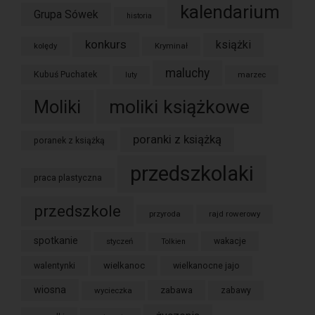
kalendarium
Grupa Sówek
historia
konkurs
książki
kolędy
Kryminał
maluchy
Kubuś Puchatek
marzec
luty
moliki książkowe
Moliki
poranki z książką
poranek z książką
przedszkolaki
praca plastyczna
przedszkole
przyroda
rajd rowerowy
spotkanie
styczeń
wakacje
Tolkien
wielkanoc
walentynki
wielkanocne jajo
wiosna
zabawa
wycieczka
zabawy