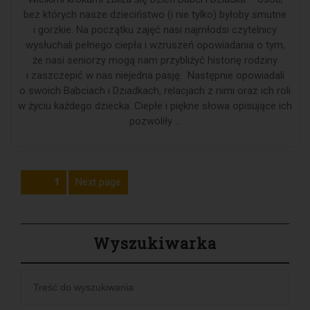
bez których nasze dzieciństwo (i nie tylko) byłoby smutne
i gorzkie. Na początku zajęć nasi najmłodsi czytelnicy
wysłuchali pełnego ciepła i wzruszeń opowiadania o tym,
że nasi seniorzy mogą nam przybliżyć historię rodziny
i zaszczepić w nas niejedna pasję. Następnie opowiadali
o swoich Babciach i Dziadkach, relacjach z nimi oraz ich roli
w życiu każdego dziecka. Ciepłe i piękne słowa opisujące ich
pozwoliły …
Stronicowanie
Next page
Page
1
wpisów
Wyszukiwarka