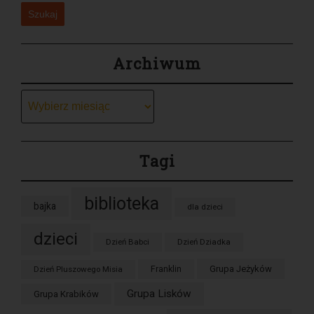
Szukaj
Archiwum
Archiwum
Tagi
biblioteka
bajka
dla dzieci
dzieci
Dzień Babci
Dzień Dziadka
Grupa Jeżyków
Dzień Pluszowego Misia
Franklin
Grupa Lisków
Grupa Krabików