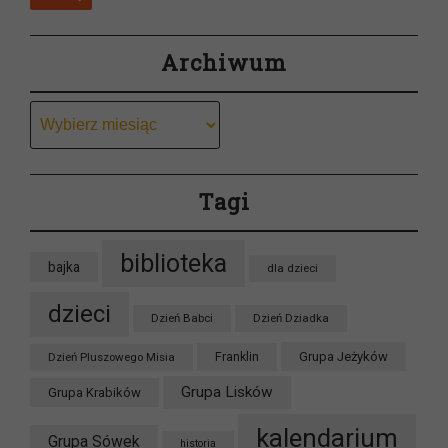
Archiwum
Archiwum
Tagi
biblioteka
bajka
dla dzieci
dzieci
Dzień Babci
Dzień Dziadka
Grupa Jeżyków
Dzień Pluszowego Misia
Franklin
Grupa Lisków
Grupa Krabików
kalendarium
Grupa Sówek
historia