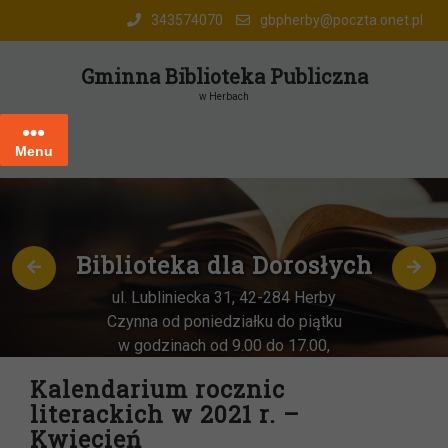
Skip
343574070
gbpherby@poczta.onet.pl
to
content
Gminna Biblioteka Publiczna
w Herbach
Menu
dla Dorosłych
Oddział 
w He
 31, 42-284 Herby
działku do piątku
ul. Katowicka 
 9.00 do 17.00,
Czynna od ponie
obota miesiąca
–
w godzinach o
Kalendarium rocznic
9:00-13:00
literackich w 2021 r. –
Kwiecień