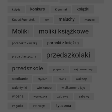
konkurs
książki
kolędy
Kryminał
maluchy
Kubuś Puchatek
marzec
luty
moliki książkowe
Moliki
poranki z książką
poranek z książką
przedszkolaki
praca plastyczna
przedszkole
przyroda
rajd rowerowy
spotkanie
styczeń
wakacje
Tolkien
wielkanoc
walentynki
wielkanocne jajo
wiosna
zabawa
wycieczka
zabawy
życzenia
zagadki
zwierzęta