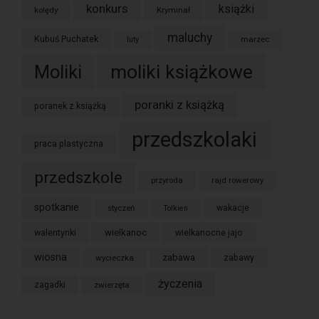
konkurs
książki
kolędy
Kryminał
maluchy
Kubuś Puchatek
marzec
luty
moliki książkowe
Moliki
poranki z książką
poranek z książką
przedszkolaki
praca plastyczna
przedszkole
przyroda
rajd rowerowy
spotkanie
styczeń
wakacje
Tolkien
wielkanoc
walentynki
wielkanocne jajo
wiosna
zabawa
wycieczka
zabawy
życzenia
zagadki
zwierzęta