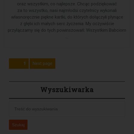
oraz wszystkim, co najlepsze. Chcąc podziękować
za to wszystko, nasi najmłodsi czytelnicy wykonali
własnoręcznie piękne kartki, do których dołączyli płynące
z głębi ich małych serc życzenia. My oczywiście
przyłączamy się do tych powinszowań: Wszystkim Babciom
…
Stronicowanie
Next page
Page
1
wpisów
Wyszukiwarka
Szukaj