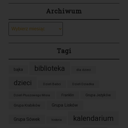
Archiwum
Archiwum
Tagi
biblioteka
bajka
dla dzieci
dzieci
Dzień Babci
Dzień Dziadka
Grupa Jeżyków
Dzień Pluszowego Misia
Franklin
Grupa Lisków
Grupa Krabików
kalendarium
Grupa Sówek
historia