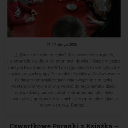
17 lutego 2025
„(…)Gdzie mieszka muzyka? W klawiszach i smykach,
i w strunach, i w dłoni, co strun tych dotyka…” Gdzie mieszka
muzyka Ewa Stadtmulle W tym tygodniu na nasze cykliczne
zajęcia przybyły grupy Pszczółek i Krabików. Zerówkowicze
niedawno omawiali zagadnienia związane z muzyką.
Postanowiliśmy na chwilę wrócić do tego tematu; dzieci
opowiedziały nam na jakich instrumentach chciałyby
nauczyć się grać, niektóre z nich już rozpoczęły edukację
w tym kierunku. Bardzo …
Czwartkowe Poranki z Książką –