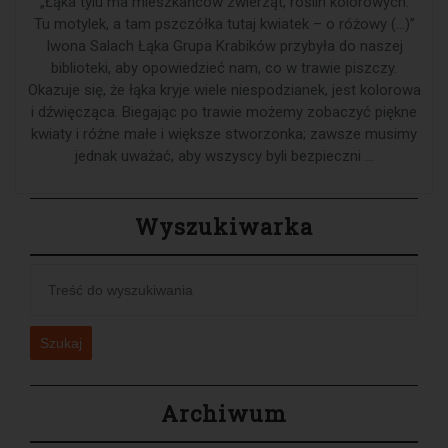
„Łąka tylu ma mieszkańców zwierząt, roślin kolorowych.
Tu motylek, a tam pszczółka tutaj kwiatek – o różowy (…)”
Iwona Salach Łąka Grupa Krabików przybyła do naszej
biblioteki, aby opowiedzieć nam, co w trawie piszczy.
Okazuje się, że łąka kryje wiele niespodzianek, jest kolorowa
i dźwięcząca. Biegając po trawie możemy zobaczyć piękne
kwiaty i różne małe i większe stworzonka; zawsze musimy
jednak uważać, aby wszyscy byli bezpieczni …
Wyszukiwarka
Szukaj
Archiwum