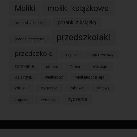
moliki książkowe
Moliki
poranki z książką
poranek z książką
przedszkolaki
praca plastyczna
przedszkole
przyroda
rajd rowerowy
spotkanie
styczeń
wakacje
Tolkien
wielkanoc
walentynki
wielkanocne jajo
wiosna
zabawa
wycieczka
zabawy
życzenia
zagadki
zwierzęta