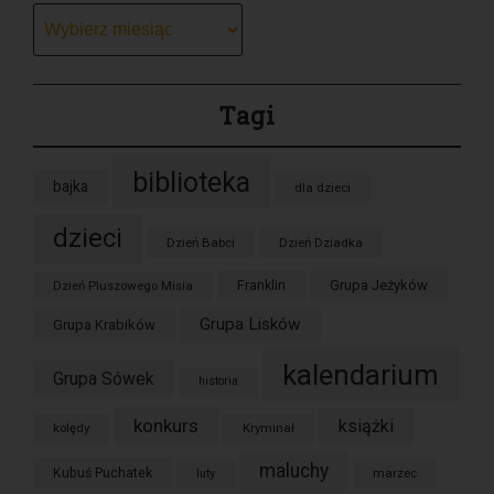
Archiwum
Tagi
biblioteka
bajka
dla dzieci
dzieci
Dzień Babci
Dzień Dziadka
Grupa Jeżyków
Dzień Pluszowego Misia
Franklin
Grupa Lisków
Grupa Krabików
kalendarium
Grupa Sówek
historia
konkurs
książki
kolędy
Kryminał
maluchy
Kubuś Puchatek
marzec
luty