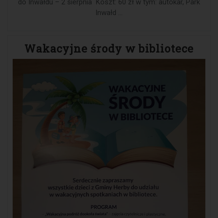
do Inwałdu – 2 sierpnia Koszt: 60 zł w tym: autokar, Park
Inwałd …
Wakacyjne środy w bibliotece