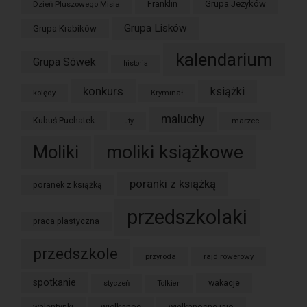
Grupa Jeżyków
Dzień Pluszowego Misia
Franklin
Grupa Lisków
Grupa Krabików
kalendarium
Grupa Sówek
historia
konkurs
książki
kolędy
Kryminał
maluchy
Kubuś Puchatek
marzec
luty
moliki książkowe
Moliki
poranki z książką
poranek z książką
przedszkolaki
praca plastyczna
przedszkole
przyroda
rajd rowerowy
spotkanie
styczeń
wakacje
Tolkien
wielkanoc
walentynki
wielkanocne jajo