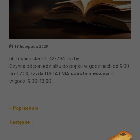
13 listopada 2020
ul. Lubliniecka 31, 42-284 Herby
Czynna od poniedziałku do piątku w godzinach od 9.00
do 17.00, każda
OSTATNIA sobota miesiąca
–
w godz. 9:00-13:00
Nawigacja
Poprzedni
« Poprzednie
wpisu
wpis
Następny
Następne »
wpis