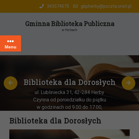
Skip
343574070
gbpherby@poczta.onet.pl
to
content
Gminna Biblioteka Publiczna
w Herbach
Menu
Biblioteka dla Dorosłych
ul. Lubliniecka 31, 42-284 Herby
Czynna od poniedziałku do piątku
w godzinach od 9.00 do 17.00,
każda
OSTATNIA sobota miesiąca
–
Biblioteka dla Dorosłych
w godz. 9:00-13:00