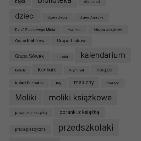
biblioteka
bajka
dla dzieci
dzieci
Dzień Babci
Dzień Dziadka
Grupa Jeżyków
Dzień Pluszowego Misia
Franklin
Grupa Lisków
Grupa Krabików
kalendarium
Grupa Sówek
historia
konkurs
książki
kolędy
Kryminał
maluchy
Kubuś Puchatek
marzec
luty
moliki książkowe
Moliki
poranki z książką
poranek z książką
przedszkolaki
praca plastyczna