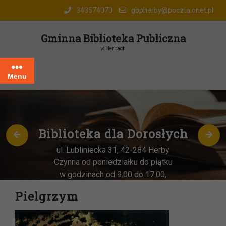
Skip
343574070
gbpherby@poczta.onet.pl
to
content
Gminna Biblioteka Publiczna
w Herbach
Menu
Biblioteka dla Dorosłych
ul. Lubliniecka 31, 42-284 Herby
Czynna od poniedziałku do piątku
w godzinach od 9.00 do 17.00,
każda
OSTATNIA sobota miesiąca
–
Pielgrzym
w godz. 9:00-13:00