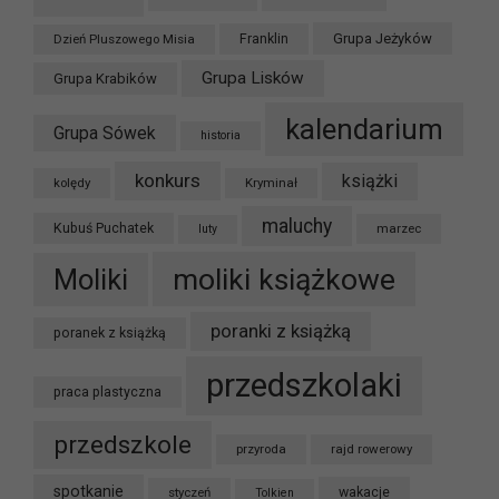
Grupa Jeżyków
Dzień Pluszowego Misia
Franklin
Grupa Lisków
Grupa Krabików
kalendarium
Grupa Sówek
historia
konkurs
książki
kolędy
Kryminał
maluchy
Kubuś Puchatek
marzec
luty
moliki książkowe
Moliki
poranki z książką
poranek z książką
przedszkolaki
praca plastyczna
przedszkole
przyroda
rajd rowerowy
spotkanie
styczeń
wakacje
Tolkien