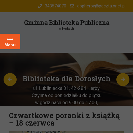
Skip
343574070
gbpherby@poczta.onet.pl
to
content
Gminna Biblioteka Publiczna
w Herbach
Menu
Biblioteka dla Dorosłych
ul. Lubliniecka 31, 42-284 Herby
Czynna od poniedziałku do piątku
w godzinach od 9.00 do 17.00,
każda
OSTATNIA sobota miesiąca
–
Czwartkowe poranki z książką
w godz. 9:00-13:00
– 18 czerwca