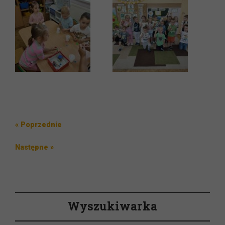
Nawigacja
Poprzedni
« Poprzednie
wpisu
wpis
Następny
Następne »
wpis
Wyszukiwarka