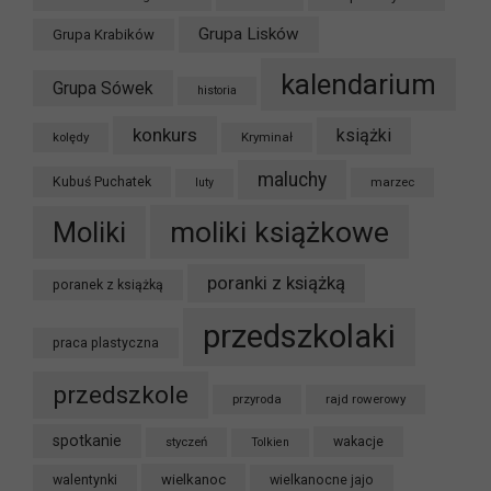
Grupa Lisków
Grupa Krabików
kalendarium
Grupa Sówek
historia
konkurs
książki
kolędy
Kryminał
maluchy
Kubuś Puchatek
marzec
luty
moliki książkowe
Moliki
poranki z książką
poranek z książką
przedszkolaki
praca plastyczna
przedszkole
przyroda
rajd rowerowy
spotkanie
styczeń
wakacje
Tolkien
wielkanoc
walentynki
wielkanocne jajo