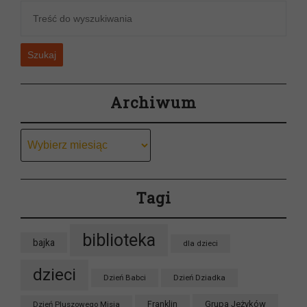
Szukaj
Archiwum
Archiwum
Tagi
biblioteka
bajka
dla dzieci
dzieci
Dzień Babci
Dzień Dziadka
Grupa Jeżyków
Dzień Pluszowego Misia
Franklin