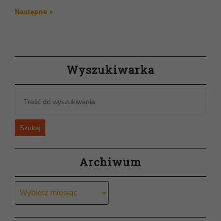
wpisu
wpis
Następny
Następne »
wpis
Wyszukiwarka
Szukaj
Archiwum
Archiwum