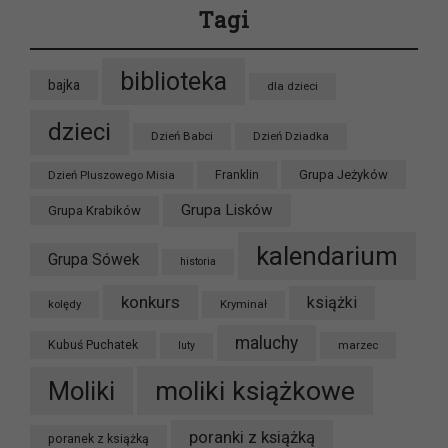
Tagi
biblioteka
bajka
dla dzieci
dzieci
Dzień Babci
Dzień Dziadka
Grupa Jeżyków
Dzień Pluszowego Misia
Franklin
Grupa Lisków
Grupa Krabików
kalendarium
Grupa Sówek
historia
konkurs
książki
kolędy
Kryminał
maluchy
Kubuś Puchatek
marzec
luty
moliki książkowe
Moliki
poranki z książką
poranek z książką