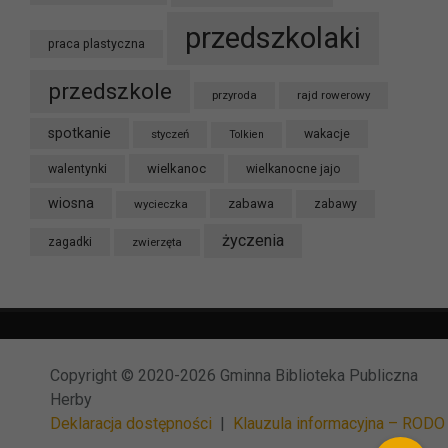
przedszkolaki
praca plastyczna
przedszkole
przyroda
rajd rowerowy
spotkanie
styczeń
wakacje
Tolkien
wielkanoc
walentynki
wielkanocne jajo
wiosna
zabawa
wycieczka
zabawy
życzenia
zagadki
zwierzęta
Copyright © 2020-2026 Gminna Biblioteka Publiczna
Herby
Deklaracja dostępności
|
Klauzula informacyjna – RODO