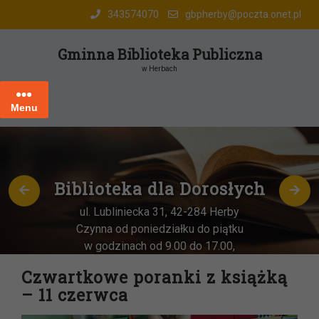
Skip
343574070
gbpherby@poczta.onet.pl
to
content
Gminna Biblioteka Publiczna
w Herbach
Menu
Biblioteka dla Dorosłych
ul. Lubliniecka 31, 42-284 Herby
Czynna od poniedziałku do piątku
w godzinach od 9.00 do 17.00,
każda
OSTATNIA sobota miesiąca
–
Czwartkowe poranki z książką
w godz. 9:00-13:00
– 11 czerwca