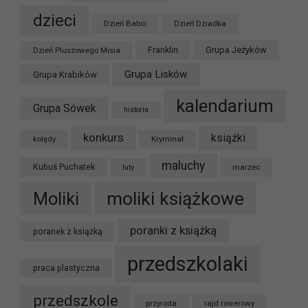
dzieci
Dzień Babci
Dzień Dziadka
Grupa Jeżyków
Dzień Pluszowego Misia
Franklin
Grupa Lisków
Grupa Krabików
kalendarium
Grupa Sówek
historia
konkurs
książki
kolędy
Kryminał
maluchy
Kubuś Puchatek
marzec
luty
moliki książkowe
Moliki
poranki z książką
poranek z książką
przedszkolaki
praca plastyczna
przedszkole
przyroda
rajd rowerowy