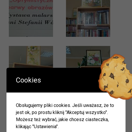
Ważna informacja!
Cookies
Drodzy Czytelnicy
W okresie wakacji biblioteki w Olszynie i w Hadrze oraz
oddział dla dzieci w Herbach będą nieczynne.
Obsługujemy pliki cookies. Jeśli uważasz, że to
Zapraszamy do naszych placówek w Herbach (ul.
jest ok, po prostu kliknij "Akceptuj wszystko".
Lubliniecka) i w Lisowie.
Możesz też wybrać, jakie chcesz ciasteczka,
W związku z zaplanowanymi urlopami pracowników
klikając "Ustawienia".
godziny otwarcia mogą ulec zmianie.