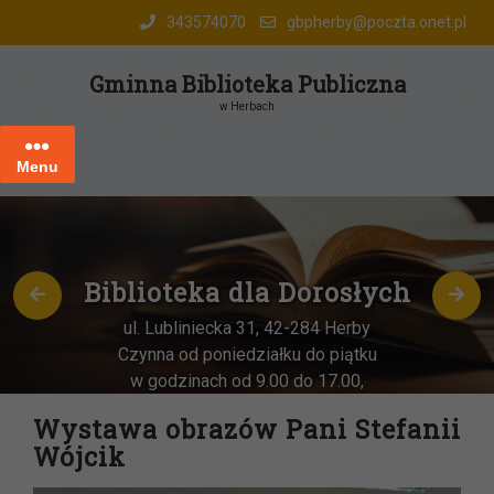
Skip
343574070
gbpherby@poczta.onet.pl
to
content
Gminna Biblioteka Publiczna
w Herbach
Menu
Biblioteka dla Dorosłych
ul. Lubliniecka 31, 42-284 Herby
Czynna od poniedziałku do piątku
w godzinach od 9.00 do 17.00,
każda
OSTATNIA sobota miesiąca
–
Wystawa obrazów Pani Stefanii
w godz. 9:00-13:00
Wójcik