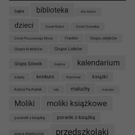
biblioteka
bajka
dla dzieci
dzieci
Dzień Babci
Dzień Dziadka
Grupa Jeżyków
Dzień Pluszowego Misia
Franklin
Grupa Lisków
Grupa Krabików
kalendarium
Grupa Sówek
historia
konkurs
książki
kolędy
Kryminał
maluchy
Kubuś Puchatek
marzec
luty
moliki książkowe
Moliki
poranki z książką
poranek z książką
przedszkolaki
praca plastyczna