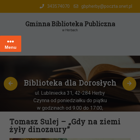
Skip
343574070
gbpherby@poczta.onet.pl
to
content
Gminna Biblioteka Publiczna
w Herbach
Menu
Biblioteka dla Dorosłych
ul. Lubliniecka 31, 42-284 Herby
Czynna od poniedziałku do piątku
w godzinach od 9.00 do 17.00,
każda
OSTATNIA sobota miesiąca
–
Tomasz Sulej – „Gdy na ziemi
w godz. 9:00-13:00
żyły dinozaury”