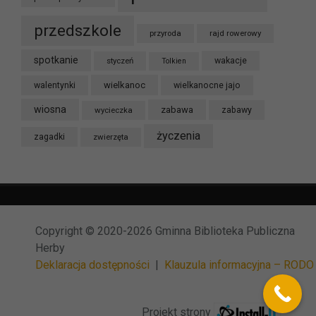
przedszkole
przyroda
rajd rowerowy
spotkanie
styczeń
wakacje
Tolkien
wielkanoc
walentynki
wielkanocne jajo
wiosna
zabawa
wycieczka
zabawy
życzenia
zagadki
zwierzęta
Copyright © 2020-2026 Gminna Biblioteka Publiczna
Herby
Deklaracja dostępności
|
Klauzula informacyjna – RODO
Projekt strony