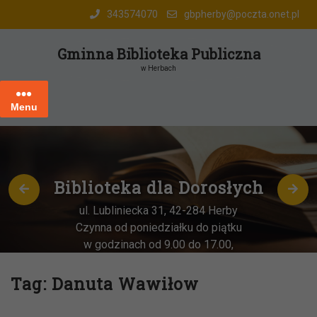
Skip
343574070
gbpherby@poczta.onet.pl
to
content
Gminna Biblioteka Publiczna
w Herbach
Menu
Biblioteka dla Dorosłych
ul. Lubliniecka 31, 42-284 Herby
Czynna od poniedziałku do piątku
w godzinach od 9.00 do 17.00,
każda
OSTATNIA sobota miesiąca
–
w godz. 9:00-13:00
Tag:
Danuta Wawiłow