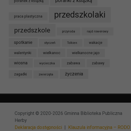
poranki z książką
poranek z książką
przedszkolaki
praca plastyczna
przedszkole
przyroda
rajd rowerowy
spotkanie
styczeń
wakacje
Tolkien
wielkanoc
walentynki
wielkanocne jajo
wiosna
zabawa
wycieczka
zabawy
życzenia
zagadki
zwierzęta
Copyright © 2020-2026 Gminna Biblioteka Publiczna
Herby
Deklaracja dostępności
|
Klauzula informacyjna – RODO