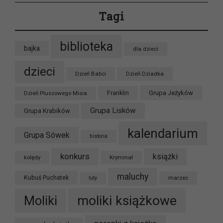
Tagi
biblioteka
bajka
dla dzieci
dzieci
Dzień Babci
Dzień Dziadka
Grupa Jeżyków
Dzień Pluszowego Misia
Franklin
Grupa Lisków
Grupa Krabików
kalendarium
Grupa Sówek
historia
konkurs
książki
kolędy
Kryminał
maluchy
Kubuś Puchatek
marzec
luty
moliki książkowe
Moliki