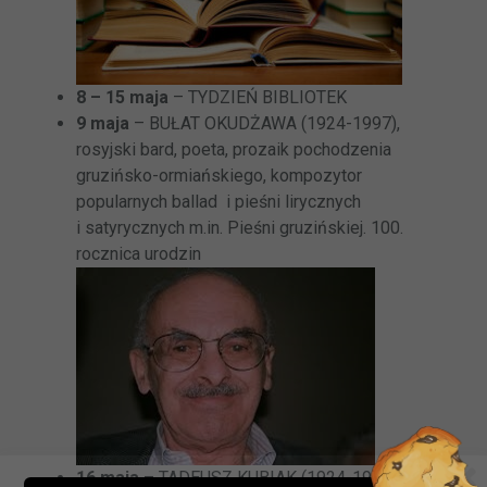
8 – 15 maja
– TYDZIEŃ BIBLIOTEK
9 maja
– BUŁAT OKUDŻAWA (1924-1997),
rosyjski bard, poeta, prozaik pochodzenia
gruzińsko-ormiańskiego, kompozytor
popularnych ballad i pieśni lirycznych
i satyrycznych m.in. Pieśni gruzińskiej. 100.
rocznica urodzin
16 maja
– TADEUSZ KUBIAK (1924-1979), poeta,