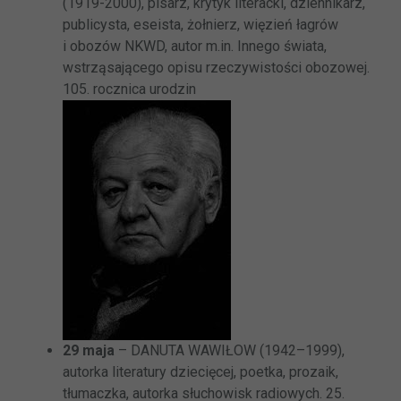
(1919-2000), pisarz, krytyk literacki, dziennikarz,
publicysta, eseista, żołnierz, więzień łagrów
i obozów NKWD, autor m.in. Innego świata,
wstrząsającego opisu rzeczywistości obozowej.
105. rocznica urodzin
29 maja
– DANUTA WAWIŁOW (1942–1999),
autorka literatury dziecięcej, poetka, prozaik,
tłumaczka, autorka słuchowisk radiowych. 25.