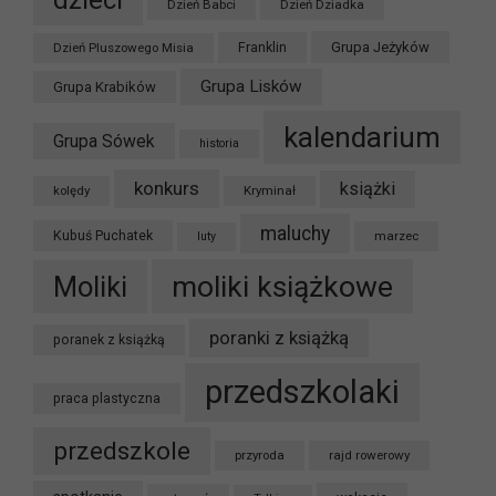
dzieci
Dzień Babci
Dzień Dziadka
Grupa Jeżyków
Dzień Pluszowego Misia
Franklin
Grupa Lisków
Grupa Krabików
kalendarium
Grupa Sówek
historia
konkurs
książki
kolędy
Kryminał
maluchy
Kubuś Puchatek
marzec
luty
moliki książkowe
Moliki
poranki z książką
poranek z książką
przedszkolaki
praca plastyczna
przedszkole
przyroda
rajd rowerowy