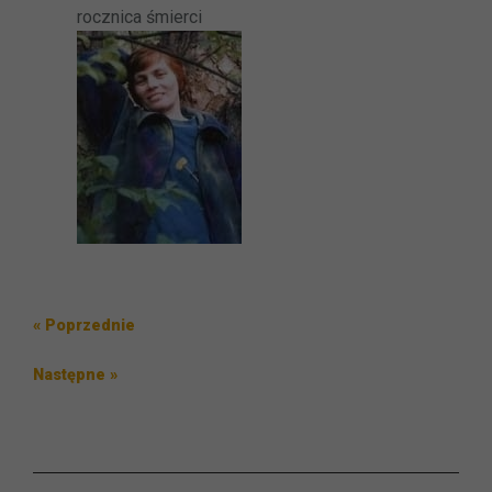
rocznica śmierci
Nawigacja
Poprzedni
« Poprzednie
wpisu
wpis
Następny
Następne »
wpis