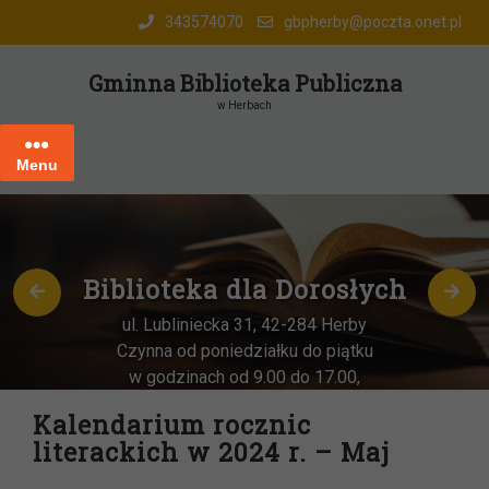
Skip
343574070
gbpherby@poczta.onet.pl
to
content
Gminna Biblioteka Publiczna
w Herbach
Menu
łych
Oddział dla dziec
w Herbach
by
tku
ul. Katowicka 6, 42-284 Herb
,
Czynna od poniedziałku do pią
ca
–
w godzinach od 8.00 do 15.0
Kalendarium rocznic
literackich w 2024 r. – Maj