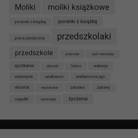
moliki książkowe
Moliki
poranki z książką
poranek z książką
przedszkolaki
praca plastyczna
przedszkole
przyroda
rajd rowerowy
spotkanie
styczeń
wakacje
Tolkien
wielkanoc
walentynki
wielkanocne jajo
wiosna
zabawa
wycieczka
zabawy
życzenia
zagadki
zwierzęta