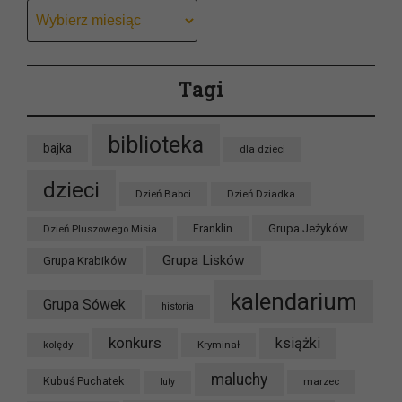
Archiwum
Tagi
biblioteka
bajka
dla dzieci
dzieci
Dzień Babci
Dzień Dziadka
Grupa Jeżyków
Dzień Pluszowego Misia
Franklin
Grupa Lisków
Grupa Krabików
kalendarium
Grupa Sówek
historia
konkurs
książki
kolędy
Kryminał
maluchy
Kubuś Puchatek
marzec
luty