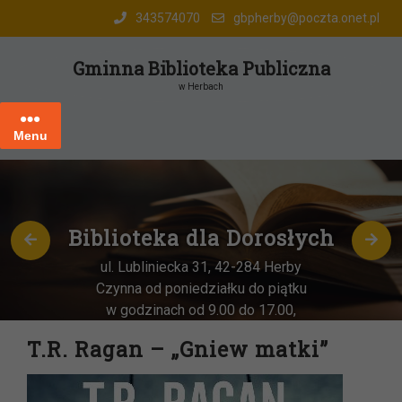
Skip
343574070
gbpherby@poczta.onet.pl
to
content
Gminna Biblioteka Publiczna
w Herbach
Menu
Biblioteka dla Dorosłych
ul. Lubliniecka 31, 42-284 Herby
Czynna od poniedziałku do piątku
w godzinach od 9.00 do 17.00,
każda
OSTATNIA sobota miesiąca
–
T.R. Ragan – „Gniew matki”
w godz. 9:00-13:00