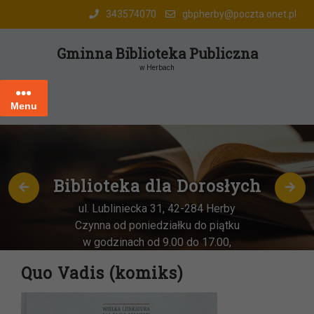
Skip
343574070
gbpherby@poczta.onet.pl
to
content
Gminna Biblioteka Publiczna
w Herbach
Menu
Biblioteka dla Dorosłych
ul. Lubliniecka 31, 42-284 Herby
Czynna od poniedziałku do piątku
w godzinach od 9.00 do 17.00,
każda
OSTATNIA sobota miesiąca
–
Quo Vadis (komiks)
w godz. 9:00-13:00