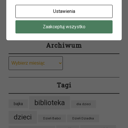
Ustawienia
Szukaj
Zaakceptuj wszystko
Archiwum
Archiwum
Tagi
biblioteka
bajka
dla dzieci
dzieci
Dzień Babci
Dzień Dziadka