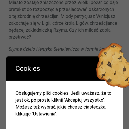
Miasto zostaje zniszczone przez wielki pożar, co daje
pretekst do rozpoczęcia prześladowań oskarżonych
o tę zbrodnię chrześcijan. Młody patrycjusz Winicjusz
zakochuje się w Ligii, córce króla Ligów, chrześcijance
będącej zakładniczką Rzymu. Czy ich miłość zdoła
przetrwać?
Słynne dzieło Henryka Sienkiewicza w formie komiksu.
Cookies
Nawigacja
Poprzedni
« Poprzednie
wpisu
wpis
Następny
Następne »
Obsługujemy pliki cookies. Jeśli uważasz, że to
wpis
jest ok, po prostu kliknij "Akceptuj wszystko".
Możesz też wybrać, jakie chcesz ciasteczka,
klikając "Ustawienia".
Wyszukiwarka