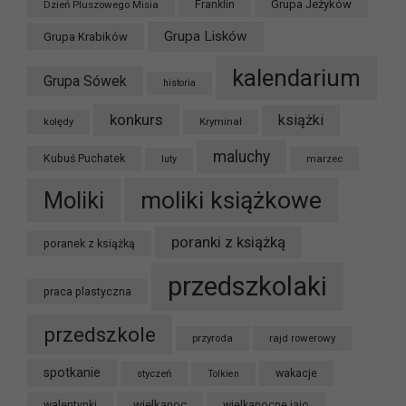
Grupa Jeżyków
Dzień Pluszowego Misia
Franklin
Grupa Lisków
Grupa Krabików
kalendarium
Grupa Sówek
historia
konkurs
książki
kolędy
Kryminał
maluchy
Kubuś Puchatek
marzec
luty
moliki książkowe
Moliki
poranki z książką
poranek z książką
przedszkolaki
praca plastyczna
przedszkole
przyroda
rajd rowerowy
spotkanie
styczeń
wakacje
Tolkien
wielkanoc
walentynki
wielkanocne jajo