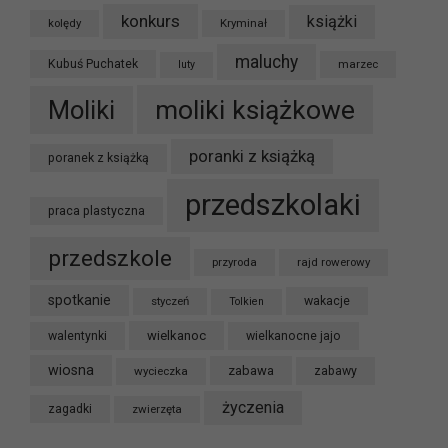
konkurs
książki
kolędy
Kryminał
maluchy
Kubuś Puchatek
marzec
luty
moliki książkowe
Moliki
poranki z książką
poranek z książką
przedszkolaki
praca plastyczna
przedszkole
przyroda
rajd rowerowy
spotkanie
styczeń
wakacje
Tolkien
wielkanoc
walentynki
wielkanocne jajo
wiosna
zabawa
wycieczka
zabawy
życzenia
zagadki
zwierzęta