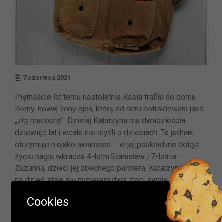
7 czerwca 2021
Piętnaście lat temu nastoletnia Kasia trafiła do domu
Romy, nowej żony ojca, którą od razu potraktowała jako
„złą macochę”. Dzisiaj Katarzyna ma dwadzieścia
dziewięć lat i wcale nie myśli o dzieciach. Te jednak
otrzymuje niejako awansem – w jej poukładane dotąd
życie nagle wkracza 4-letni Stanisław i 7-letnia
Zuzanna, dzieci jej obecnego partnera. Katarzyna z dnia
na dzień staje się numerem dwa, traci swoją
Ważna informacja!
uprzywilejowaną pozycję i dodatkowo musi zmierzyć
Cookies
się z tymi samymi problemami, co wcześniej Roma.
Drodzy Czytelnicy
Dociera do niej, że rolę macochy trzeba dziś