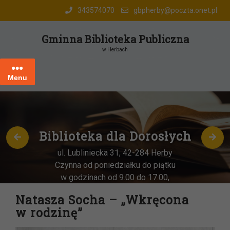
Skip
343574070
gbpherby@poczta.onet.pl
to
content
Gminna Biblioteka Publiczna
w Herbach
Menu
Biblioteka dla Dorosłych
ul. Lubliniecka 31, 42-284 Herby
Czynna od poniedziałku do piątku
w godzinach od 9.00 do 17.00,
każda
OSTATNIA sobota miesiąca
–
Natasza Socha – „Wkręcona
w godz. 9:00-13:00
w rodzinę”