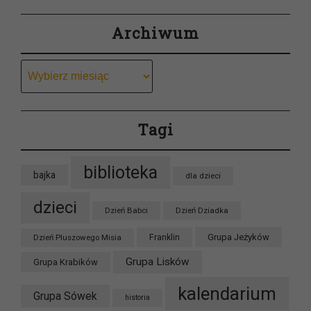
Archiwum
Archiwum
Tagi
biblioteka
bajka
dla dzieci
dzieci
Dzień Babci
Dzień Dziadka
Grupa Jeżyków
Dzień Pluszowego Misia
Franklin
Grupa Lisków
Grupa Krabików
kalendarium
Grupa Sówek
historia