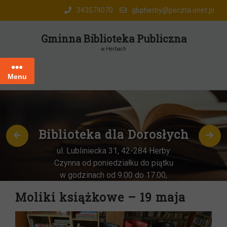
Skip
343574070
gbpherby@poczta.onet.pl
to
content
Gminna Biblioteka Publiczna
w Herbach
Menu
Biblioteka dla Dorosłych
ul. Lubliniecka 31, 42-284 Herby
Czynna od poniedziałku do piątku
w godzinach od 9.00 do 17.00,
każda
OSTATNIA sobota miesiąca
–
Moliki książkowe – 19 maja
w godz. 9:00-13:00