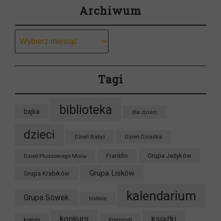
Archiwum
Archiwum
Tagi
biblioteka
bajka
dla dzieci
dzieci
Dzień Babci
Dzień Dziadka
Grupa Jeżyków
Dzień Pluszowego Misia
Franklin
Grupa Lisków
Grupa Krabików
kalendarium
Grupa Sówek
historia
konkurs
książki
kolędy
Kryminał