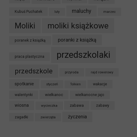
maluchy
Kubuś Puchatek
marzec
luty
moliki książkowe
Moliki
poranki z książką
poranek z książką
przedszkolaki
praca plastyczna
przedszkole
przyroda
rajd rowerowy
spotkanie
styczeń
wakacje
Tolkien
wielkanoc
walentynki
wielkanocne jajo
wiosna
zabawa
wycieczka
zabawy
życzenia
zagadki
zwierzęta