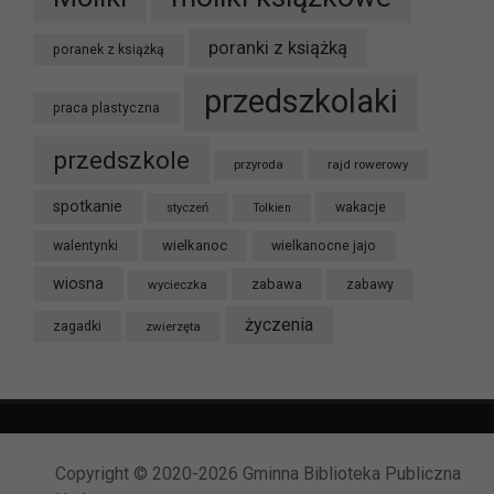
poranki z książką
poranek z książką
przedszkolaki
praca plastyczna
przedszkole
przyroda
rajd rowerowy
spotkanie
styczeń
wakacje
Tolkien
wielkanoc
walentynki
wielkanocne jajo
wiosna
zabawa
wycieczka
zabawy
życzenia
zagadki
zwierzęta
Copyright © 2020-2026 Gminna Biblioteka Publiczna