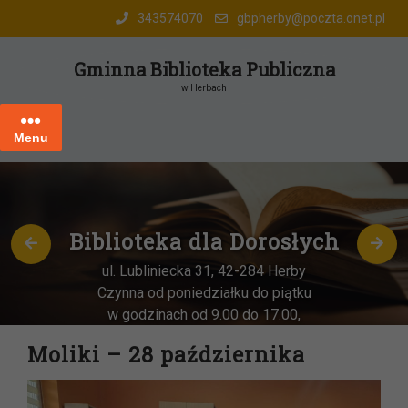
Skip
343574070
gbpherby@poczta.onet.pl
to
content
Gminna Biblioteka Publiczna
w Herbach
Menu
Biblioteka dla Dorosłych
ul. Lubliniecka 31, 42-284 Herby
Czynna od poniedziałku do piątku
w godzinach od 9.00 do 17.00,
każda
OSTATNIA sobota miesiąca
–
Moliki – 28 października
w godz. 9:00-13:00