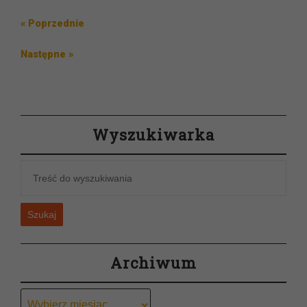
Nawigacja
Poprzedni
« Poprzednie
wpisu
wpis
Następny
Następne »
wpis
Wyszukiwarka
Szukaj
Archiwum
Archiwum