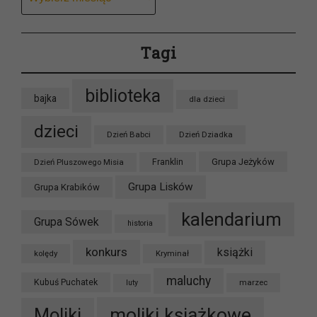
Tagi
biblioteka
bajka
dla dzieci
dzieci
Dzień Babci
Dzień Dziadka
Grupa Jeżyków
Dzień Pluszowego Misia
Franklin
Grupa Lisków
Grupa Krabików
kalendarium
Grupa Sówek
historia
konkurs
książki
kolędy
Kryminał
maluchy
Kubuś Puchatek
marzec
luty
moliki książkowe
Moliki