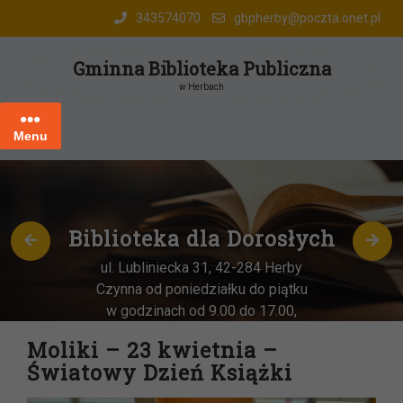
Skip
343574070
gbpherby@poczta.onet.pl
to
content
Gminna Biblioteka Publiczna
w Herbach
Menu
Biblioteka dla Dorosłych
ul. Lubliniecka 31, 42-284 Herby
Czynna od poniedziałku do piątku
w godzinach od 9.00 do 17.00,
każda
OSTATNIA sobota miesiąca
–
Moliki – 23 kwietnia –
w godz. 9:00-13:00
Światowy Dzień Książki