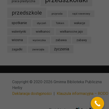
praca plastyczna
przedszkole
przyroda
rajd rowerowy
spotkanie
styczeń
wakacje
Tolkien
wielkanoc
walentynki
wielkanocne jajo
wiosna
zabawa
wycieczka
zabawy
życzenia
zagadki
zwierzęta
Copyright © 2020-2026 Gminna Biblioteka Publiczna
Herby
Deklaracja dostępności
|
Klauzula informacyjna – RODO