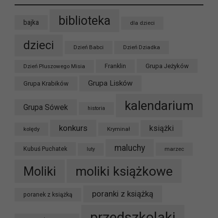
biblioteka
bajka
dla dzieci
dzieci
Dzień Babci
Dzień Dziadka
Grupa Jeżyków
Dzień Pluszowego Misia
Franklin
Grupa Lisków
Grupa Krabików
kalendarium
Grupa Sówek
historia
konkurs
książki
kolędy
Kryminał
maluchy
Kubuś Puchatek
marzec
luty
moliki książkowe
Moliki
poranki z książką
poranek z książką
przedszkolaki