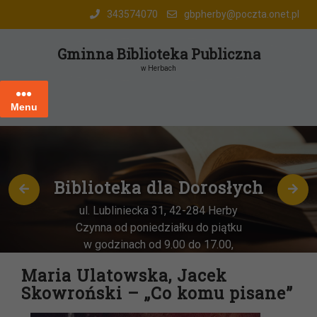
Skip
343574070
gbpherby@poczta.onet.pl
to
content
Gminna Biblioteka Publiczna
w Herbach
Menu
Biblioteka dla Dorosłych
ul. Lubliniecka 31, 42-284 Herby
Czynna od poniedziałku do piątku
w godzinach od 9.00 do 17.00,
każda
OSTATNIA sobota miesiąca
–
Maria Ulatowska, Jacek
w godz. 9:00-13:00
Skowroński – „Co komu pisane”