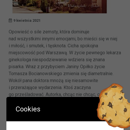
9 kwietnia 2021
Opowieść o sile zemsty, która dominuje
nad wszystkimi innymi emocjami, bo mieści się w niej
i miłość, i smutek, i tęsknota. Cicha spokojna
miejscowość pod Warszawą. W życie pewnego lekarza
ginekologa niespodziewanie wdziera się znana
pisarka. Wraz z przybyciem Janiny Opiłko życie
Tomasza Bocianowskiego zmienia się diametralnie.
Wokół pana doktora mnożą się niesamowite
i przerażające wydarzenia. Ktoś zaczyna
go prześladować. Autorka, chcąc nie chcąc, coraz
Ważna informacja!
mocniej angażuje się w tę historię, nie bacząc, iż jej
Cookies
samej również może grozić niebezpieczeństwo. Pisze
Drodzy Czytelnicy
nową książkę, opowiadającą o tym, co się dzieje.
Tylko ona zna dalszy ciąg akcji i rozwiązanie
W okresie wakacji biblioteki w Olszynie i w Hadrze oraz
zagadki…?