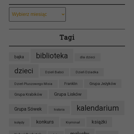
Archiwum
Tagi
biblioteka
bajka
dla dzieci
dzieci
Dzień Babci
Dzień Dziadka
Grupa Jeżyków
Dzień Pluszowego Misia
Franklin
Grupa Lisków
Grupa Krabików
kalendarium
Grupa Sówek
historia
konkurs
książki
kolędy
Kryminał
maluchy