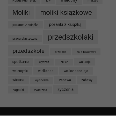
Kubuś Puchatek
marzec
luty
moliki książkowe
Moliki
poranki z książką
poranek z książką
przedszkolaki
praca plastyczna
przedszkole
przyroda
rajd rowerowy
spotkanie
styczeń
wakacje
Tolkien
wielkanoc
walentynki
wielkanocne jajo
wiosna
zabawa
wycieczka
zabawy
życzenia
zagadki
zwierzęta