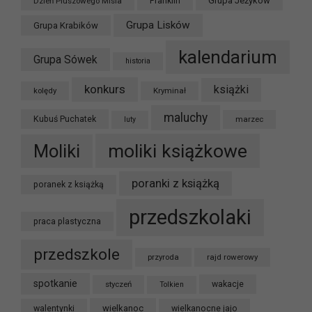
Grupa Jeżyków
Dzień Pluszowego Misia
Franklin
Grupa Lisków
Grupa Krabików
kalendarium
Grupa Sówek
historia
konkurs
książki
kolędy
Kryminał
maluchy
Kubuś Puchatek
marzec
luty
moliki książkowe
Moliki
poranki z książką
poranek z książką
przedszkolaki
praca plastyczna
przedszkole
przyroda
rajd rowerowy
spotkanie
styczeń
wakacje
Tolkien
wielkanoc
walentynki
wielkanocne jajo