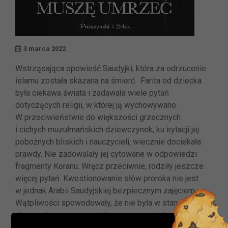
3 marca 2022
Wstrząsająca opowieść Saudyjki, która za odrzucenie
islamu została skazana na śmierć. Farita od dziecka
była ciekawa świata i zadawała wiele pytań
dotyczących religii, w której ją wychowywano.
W przeciwieństwie do większości grzecznych
i cichych muzułmańskich dziewczynek, ku irytacji jej
pobożnych bliskich i nauczycieli, wiecznie dociekała
prawdy. Nie zadowalały jej cytowane w odpowiedzi
fragmenty Koranu. Wręcz przeciwnie, rodziły jeszcze
więcej pytań. Kwestionowanie słów proroka nie jest
w jednak Arabii Saudyjskiej bezpiecznym zajęciem.
Wątpliwości spowodowały, że nie była w stanie
utrzymać wiary w przedstawiany przez islam porządek
Ważna informacja!
świata. Musiała uciekać ze swojego kraju. Odrzucając