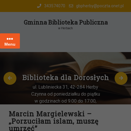
Skip
343574070
gbpherby@poczta.onet.pl
to
content
Gminna Biblioteka Publiczna
w Herbach
Menu
Biblioteka dla Dorosłych
ul. Lubliniecka 31, 42-284 Herby
Czynna od poniedziałku do piątku
w godzinach od 9.00 do 17.00,
każda
OSTATNIA sobota miesiąca
–
Marcin Margielewski –
w godz. 9:00-13:00
„Porzuciłam islam, muszę
umrzeć”