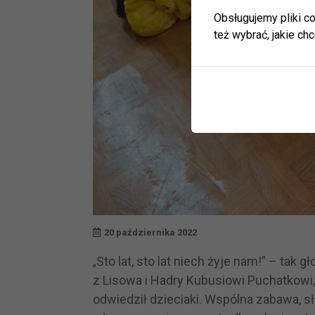
Herbac
Obsługujemy pliki co
Zapras
też wybrać, jakie chc
W zwią
ulec zm
Informa
JEDNO
BIBLI
GODZI
20 października 2022
Sto lat, sto lat niech żyje nam!” – tak 
„
z Lisowa i Hadry Kubusiowi Puchatkowi, 
odwiedził dzieciaki. Wspólna zabawa, 