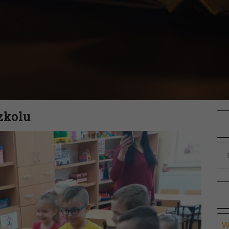
zkolu
Ar