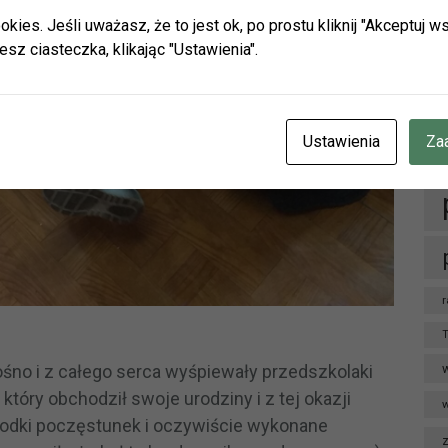
h będą nieczynne.
okies. Jeśli uważasz, że to jest ok, po prostu kliknij "Akceptuj
zamy do naszych placówek w Herbach (ul. Lubliniecka) i w Lisow
esz ciasteczka, klikając "Ustawienia".
zku z zaplanowanymi urlopami pracowników godziny otwarcia 
ianie.
cje znajdziecie Państwo na naszej stronie internetowej i facebo
p
CZENIE INFORMUJEMY, ŻE W DNIACH 3-14 SIERPNIA
BR.
Ustawienia
Za
OTEKA W HERBACH PRZY UL. LUBLINIECKIEJ BĘDZIE CZYNN
NACH 9:00-15:00
r
T
głośno i z całego serca wyśpiewały przedszkolaki
który obchodził swoje urodziny i z tej okazji
w
słodki poczęstunek i oczywiście wykonane