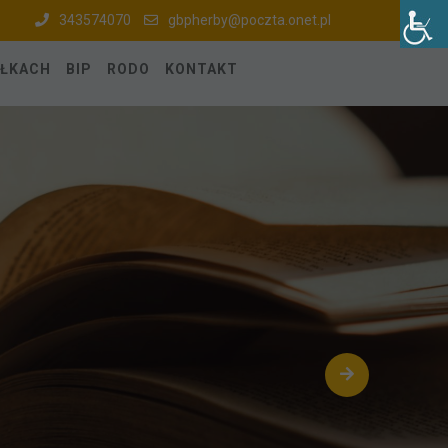
343574070
gbpherby@poczta.onet.pl
ÓŁKACH
BIP
RODO
KONTAKT