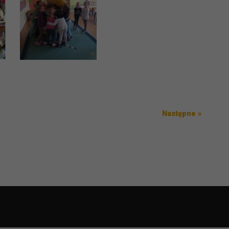
Następ
Następne »
wpis