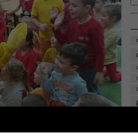
D
Ważna informacja!
Drodzy Czytelnicy
ie wakacji biblioteki w Olszynie i w Hadrze oraz oddział dla dz