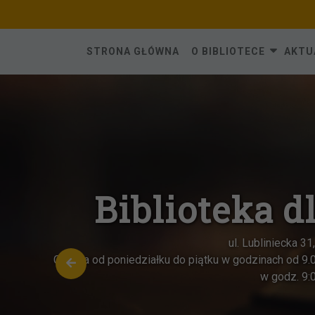
Skip
to
content
STRONA GŁÓWNA
O BIBLIOTECE
AKTU
Oddział dla dz
ul. Katowicka 6
Czynna od poniedziałku do piątk