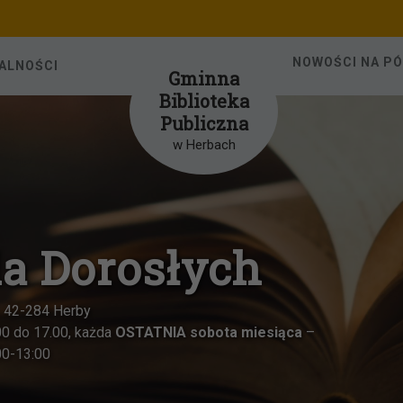
NOWOŚCI NA P
ALNOŚCI
Gminna
Biblioteka
Publiczna
w Herbach
ieci w Herbach
, 42-284 Herby
u w godzinach od 8.00 do 15.00