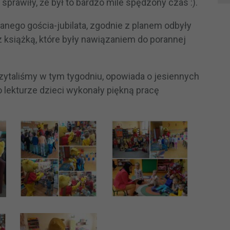
sprawiły, że był to bardzo mile spędzony czas :).
nego gościa-jubilata, zgodnie z planem odbyły
z książką, które były nawiązaniem do porannej
czytaliśmy w tym tygodniu, opowiada o jesiennych
o lekturze dzieci wykonały piękną pracę