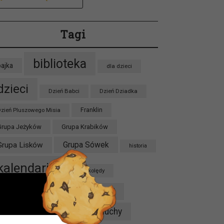
Tagi
biblioteka
bajka
dla dzieci
dzieci
Dzień Babci
Dzień Dziadka
zień Pluszowego Misia
Franklin
Grupa Jeżyków
Grupa Krabików
Grupa Sówek
Grupa Lisków
historia
kalendarium
kolędy
konkurs
książki
Kryminał
maluchy
ieci w
Kubuś Puchatek
luty