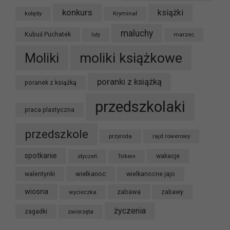
konkurs
książki
kolędy
Kryminał
maluchy
Kubuś Puchatek
marzec
luty
moliki książkowe
Moliki
poranki z książką
poranek z książką
przedszkolaki
praca plastyczna
przedszkole
przyroda
rajd rowerowy
spotkanie
styczeń
wakacje
Tolkien
wielkanoc
walentynki
wielkanocne jajo
wiosna
zabawa
wycieczka
zabawy
życzenia
zagadki
zwierzęta