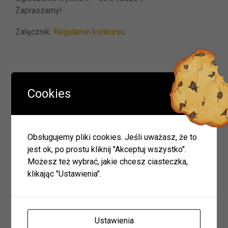
Zapraszamy!
Załącznik:
Regulamin konkursu
.
Nawigacja
Poprzedni
« Poprzednie
wpisu
wpis
Cookies
Następny
Następne »
wpis
Obsługujemy pliki cookies. Jeśli uważasz, że to
jest ok, po prostu kliknij "Akceptuj wszystko".
Wyszukiwarka
Możesz też wybrać, jakie chcesz ciasteczka,
klikając "Ustawienia".
Szukaj
Ustawienia