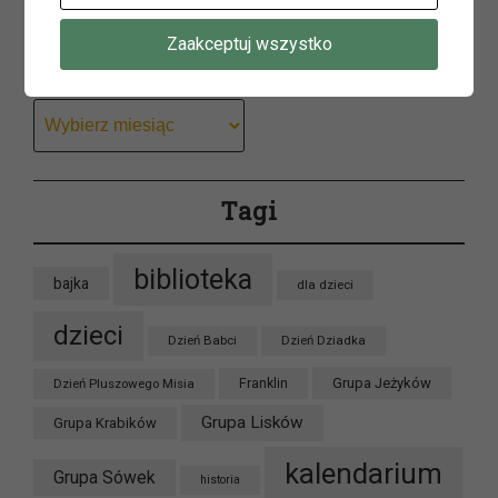
Zaakceptuj wszystko
Archiwum
Archiwum
Tagi
biblioteka
bajka
dla dzieci
dzieci
Dzień Babci
Dzień Dziadka
Grupa Jeżyków
Dzień Pluszowego Misia
Franklin
Grupa Lisków
Grupa Krabików
kalendarium
Grupa Sówek
historia