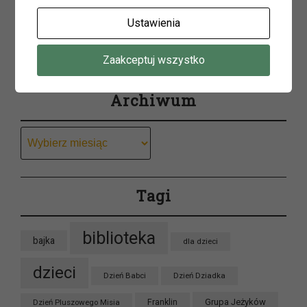
Ustawienia
Szukaj
Zaakceptuj wszystko
Archiwum
Archiwum
Tagi
biblioteka
bajka
dla dzieci
dzieci
Dzień Babci
Dzień Dziadka
Grupa Jeżyków
Dzień Pluszowego Misia
Franklin