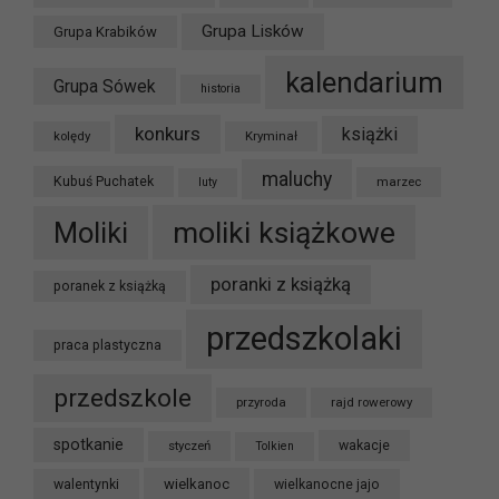
Grupa Lisków
Grupa Krabików
kalendarium
Grupa Sówek
historia
konkurs
książki
kolędy
Kryminał
maluchy
Kubuś Puchatek
marzec
luty
moliki książkowe
Moliki
poranki z książką
poranek z książką
przedszkolaki
praca plastyczna
przedszkole
przyroda
rajd rowerowy
spotkanie
styczeń
wakacje
Tolkien
wielkanoc
walentynki
wielkanocne jajo