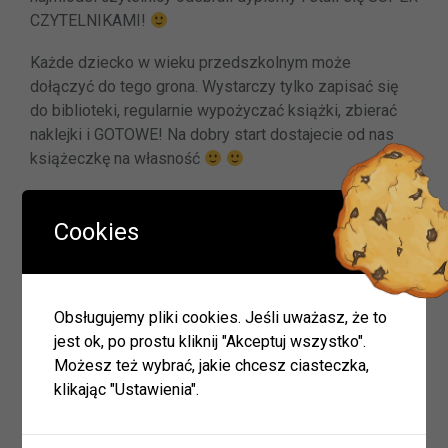
CZYTELNIKAMI!
Każde dziecko w wieku przedszkolnym może
dołączyć do tego grona. Wystarczy tylko zapisać się
do biblioteki, regularnie wypożyczać książki, zbierać
naklejki i GOTOWE! Na dobry start dostajecie od nas
książeczkę na własność
Nawigacja
Cookies
Poprzedni
« Poprzednie
wpisu
wpis
Następny
Następne »
wpis
Obsługujemy pliki cookies. Jeśli uważasz, że to
jest ok, po prostu kliknij "Akceptuj wszystko".
Możesz też wybrać, jakie chcesz ciasteczka,
klikając "Ustawienia".
Wyszukiwarka