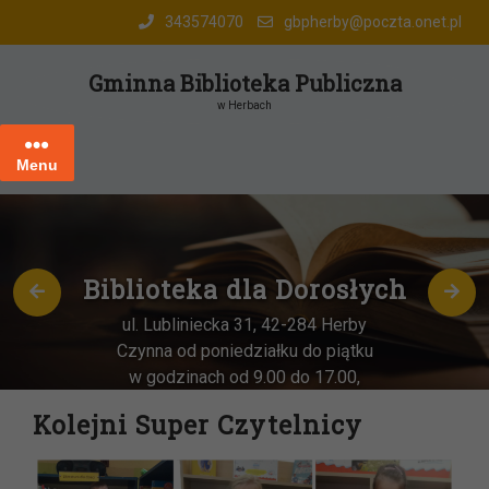
Skip
343574070
gbpherby@poczta.onet.pl
to
content
Gminna Biblioteka Publiczna
w Herbach
Menu
Biblioteka dla Dorosłych
ul. Lubliniecka 31, 42-284 Herby
Czynna od poniedziałku do piątku
w godzinach od 9.00 do 17.00,
każda
OSTATNIA sobota miesiąca
–
Kolejni Super Czytelnicy
w godz. 9:00-13:00