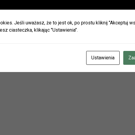
ie wakacji biblioteki w Olszynie i w Hadrze oraz oddział dla dz
h będą nieczynne.
okies. Jeśli uważasz, że to jest ok, po prostu kliknij "Akceptuj
zamy do naszych placówek w Herbach (ul. Lubliniecka) i w Lisow
esz ciasteczka, klikając "Ustawienia".
zku z zaplanowanymi urlopami pracowników godziny otwarcia 
ianie.
cje znajdziecie Państwo na naszej stronie internetowej i facebo
yny Szmaglewskiej (11 II 1916 – 7 VII 1992) –
CZENIE INFORMUJEMY, ŻE W DNIACH 3-14 SIERPNIA
BR.
Ustawienia
Za
zieci
OTEKA W HERBACH PRZY UL. LUBLINIECKIEJ BĘDZIE CZYNN
NACH 9:00-15:00