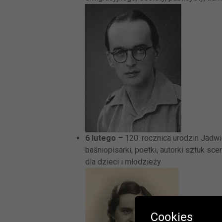
6 lutego
– 120. rocznica urodzin Jadwig
baśniopisarki, poetki, autorki sztuk sc
dla dzieci i młodzieży
Cookies