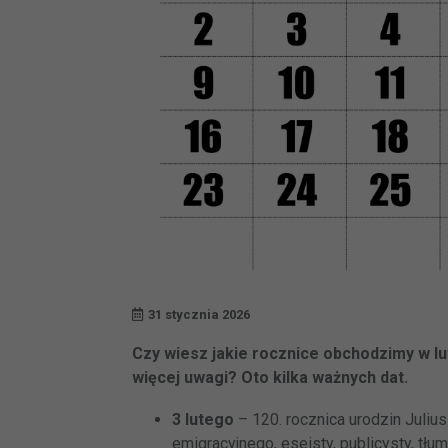
31 stycznia 2026
Czy wiesz jakie rocznice obchodzimy w l
więcej uwagi? Oto kilka ważnych dat.
3 lutego
– 120. rocznica urodzin Juliu
emigracyjnego, eseisty, publicysty, tłu