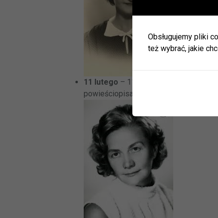
W okres
Herbac
Obsługujemy pliki co
Zapras
też wybrać, jakie chc
W zwią
ulec zm
Informa
11 lutego
– 110. rocznica urodzi Sewer
JEDNO
powieściopisarki, autorki utworów dla d
BIBLI
GODZI