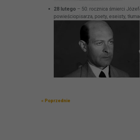
28 lutego
– 50. rocznica śmierci Józefa
powieściopisarza, poety, eseisty, tłum
Nawigacja
Poprzedni
« Poprzednie
wpisu
wpis