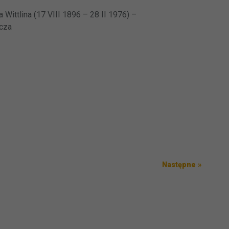
 Wittlina (17 VIII 1896 – 28 II 1976) –
acza
Następ
Następne »
wpis