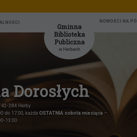
NOWOŚCI NA P
ALNOŚCI
Gminna
Biblioteka
Publiczna
w Herbach
ieci w Herbach
 42-284 Herby
 w godzinach od 8.00 do 15.00