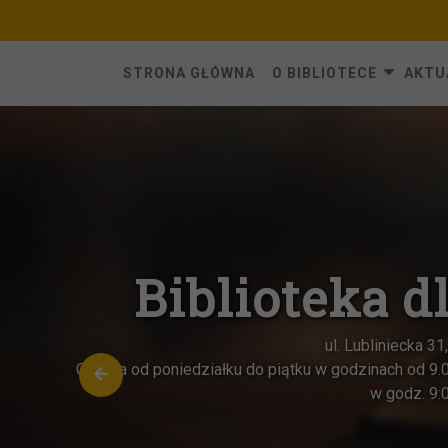
Skip
to
content
STRONA GŁÓWNA
O BIBLIOTECE
AKTU
Oddział dla dz
ul. Katowicka 6,
Czynna od poniedziałku do piątku