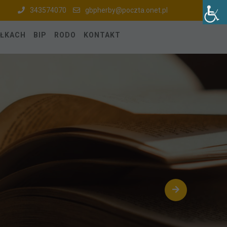
343574070
gbpherby@poczta.onet.pl
ÓŁKACH
BIP
RODO
KONTAKT