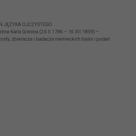
Ń JĘZYKA OJCZYSTEGO
elma Karla Grimma (24 II 1786 – 16 XII 1859) –
orysty, zbieracza i badacza niemieckich baśni i podań