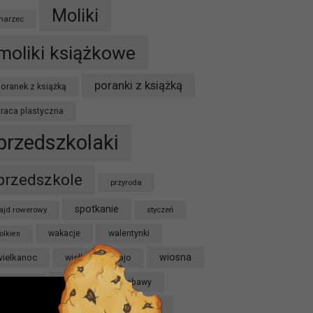
Moliki
marzec
moliki książkowe
poranki z książką
oranek z książką
praca plastyczna
przedszkolaki
przedszkole
przyroda
spotkanie
ajd rowerowy
styczeń
wakacje
walentynki
olkien
wiosna
wielkanoc
wielkanocne jajo
zabawa
ycieczka
zabawy
życzenia
zagadki
zwierzęta