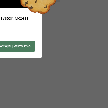
ieci w
 wszystko". Możesz
ie.
mogą
oku.
akceptuj wszystko
A W