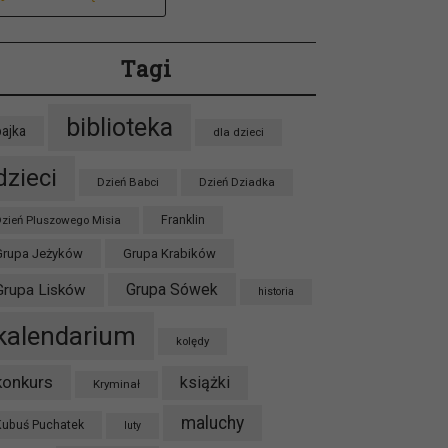
Tagi
biblioteka
bajka
dla dzieci
dzieci
Dzień Babci
Dzień Dziadka
zień Pluszowego Misia
Franklin
Grupa Jeżyków
Grupa Krabików
Grupa Sówek
Grupa Lisków
historia
kalendarium
kolędy
konkurs
książki
Kryminał
maluchy
Kubuś Puchatek
luty