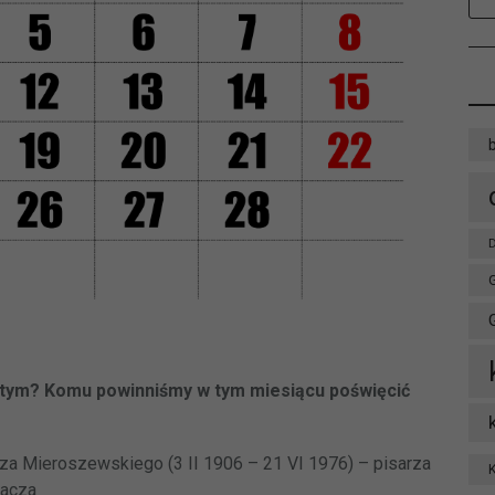
D
utym? Komu powinniśmy w tym miesiącu poświęcić
sza Mieroszewskiego (3 II 1906 – 21 VI 1976) – pisarza
macza