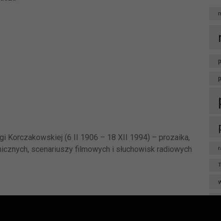
p
i Korczakowskiej (6 II 1906 – 18 XII 1994) – prozaika,
enicznych, scenariuszy filmowych i słuchowisk radiowych
r
T
Ważna informacja!
w
Drodzy Czytelnicy