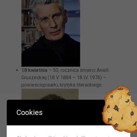
18 kwietnia
– 50. rocznica śmierci Anieli
Gruszeckiej (18 V 1884 – 18 IV 1976) –
powieściopisarki, krytyka literackiego.
Ważna informacja!
Cookies
Drodzy Czytelnicy
W okresie wakacji biblioteki w Olszynie i w Hadrze oraz
oddział dla dzieci w Herbach będą nieczynne.