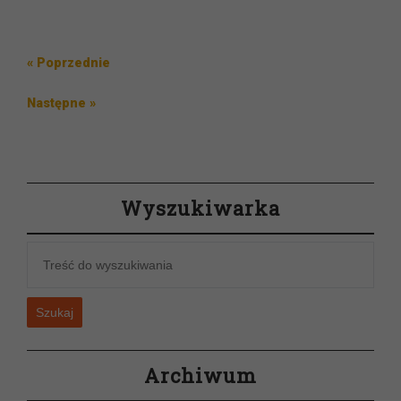
Nawigacja
Poprzedni
« Poprzednie
wpisu
wpis
Następny
Następne »
wpis
Wyszukiwarka
Szukaj
Archiwum