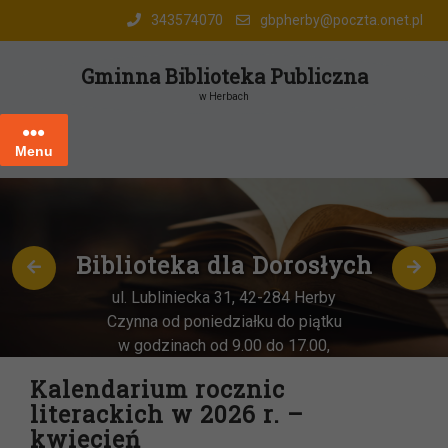
Skip
343574070
gbpherby@poczta.onet.pl
to
content
Gminna Biblioteka Publiczna
w Herbach
Menu
 dla Dorosłych
Oddział
w H
cka 31, 42-284 Herby
iedziałku do piątku
ul. Katowic
 od 9.00 do 17.00,
Czynna od pon
A sobota miesiąca
–
w godzinach
Kalendarium rocznic
. 9:00-13:00
literackich w 2026 r. –
kwiecień