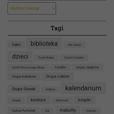
Archiwum
Tagi
biblioteka
bajka
dla dzieci
dzieci
Dzień Babci
Dzień Dziadka
Grupa Jeżyków
Dzień Pluszowego Misia
Franklin
Grupa Lisków
Grupa Krabików
kalendarium
Grupa Sówek
historia
konkurs
książki
kolędy
Kryminał
maluchy
Kubuś Puchatek
marzec
luty