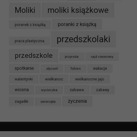
moliki książkowe
Moliki
poranki z książką
poranek z książką
przedszkolaki
praca plastyczna
przedszkole
przyroda
rajd rowerowy
spotkanie
styczeń
wakacje
Tolkien
wielkanoc
walentynki
wielkanocne jajo
wiosna
zabawa
wycieczka
zabawy
życzenia
zagadki
zwierzęta