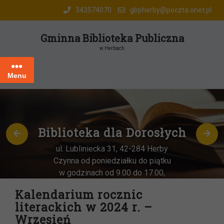
Skip
343574070
gbpherby@poczta.onet.pl
to
content
Gminna Biblioteka Publiczna
w Herbach
Menu
ka dla Dorosłych
Oddzi
w
niecka 31, 42-284 Herby
poniedziałku do piątku
ul. Kato
ach od 9.00 do 17.00,
Czynna od 
NIA sobota miesiąca
–
w godzin
Kalendarium rocznic
odz. 9:00-13:00
literackich w 2024 r. –
Wrzesień