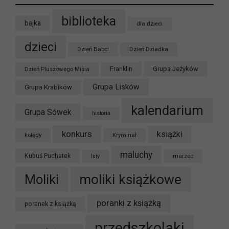
biblioteka
bajka
dla dzieci
dzieci
Dzień Babci
Dzień Dziadka
Grupa Jeżyków
Dzień Pluszowego Misia
Franklin
Grupa Lisków
Grupa Krabików
kalendarium
Grupa Sówek
historia
konkurs
książki
kolędy
Kryminał
maluchy
Kubuś Puchatek
marzec
luty
moliki książkowe
Moliki
poranki z książką
poranek z książką
przedszkolaki