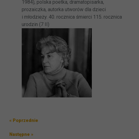
1984), polska poetka, dramatopisarka,
prozaiczka, autorka utworów dla dzieci
i młodzieży. 40. rocznica śmierci 115. rocznica
urodzin (7 II)
Nawigacja
Poprzedni
« Poprzednie
wpisu
wpis
Następny
Następne »