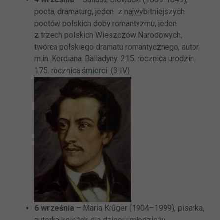
poeta, dramaturg, jeden z najwybitniejszych
poetów polskich doby romantyzmu, jeden
z trzech polskich Wieszczów Narodowych,
twórca polskiego dramatu romantycznego, autor
m.in. Kordiana, Balladyny. 215. rocznica urodzin
175. rocznica śmierci (3 IV)
6 września
– Maria Krűger (1904–1999), pisarka,
autorka książek dla dzieci i młodzieży,