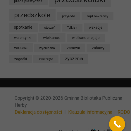
praca plastyczna
przedszkole
przyroda
rajd rowerowy
spotkanie
styczeń
wakacje
Tolkien
wielkanoc
walentynki
wielkanocne jajo
wiosna
zabawa
wycieczka
zabawy
życzenia
zagadki
zwierzęta
Copyright © 2020-2026 Gminna Biblioteka Publiczna
Herby
Deklaracja dostępności
|
Klauzula informacyjna – RODO