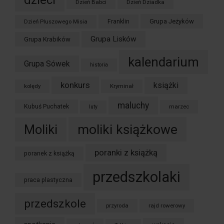
dzieci
Dzień Babci
Dzień Dziadka
Grupa Jeżyków
Dzień Pluszowego Misia
Franklin
Grupa Lisków
Grupa Krabików
kalendarium
Grupa Sówek
historia
konkurs
książki
kolędy
Kryminał
maluchy
Kubuś Puchatek
marzec
luty
moliki książkowe
Moliki
poranki z książką
poranek z książką
przedszkolaki
praca plastyczna
przedszkole
przyroda
rajd rowerowy