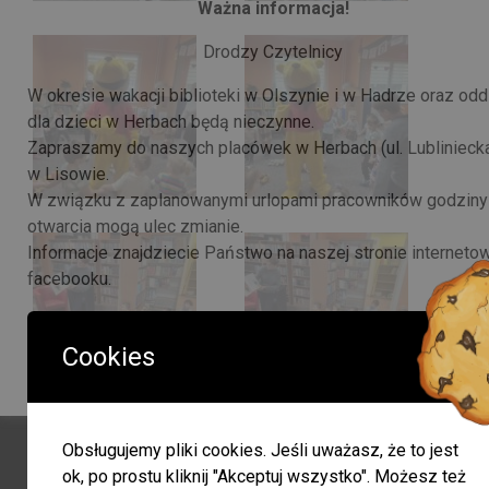
Ważna informacja!
Drodzy Czytelnicy
W okresie wakacji biblioteki w Olszynie i w Hadrze oraz odd
dla dzieci w Herbach będą nieczynne.
Zapraszamy do naszych placówek w Herbach (ul. Lubliniecka
w Lisowie.
W związku z zaplanowanymi urlopami pracowników godziny
otwarcia mogą ulec zmianie.
Informacje znajdziecie Państwo na naszej stronie internetow
facebooku.
JEDNOCZENIE INFORMUJEMY, ŻE W DNIACH 3-14 SIERP
BR. BIBLIOTEKA W HERBACH PRZY UL. LUBLINIECKIEJ
Cookies
BĘDZIE CZYNNA W GODZINACH 9:00-15:00
Obsługujemy pliki cookies. Jeśli uważasz, że to jest
ok, po prostu kliknij "Akceptuj wszystko". Możesz też