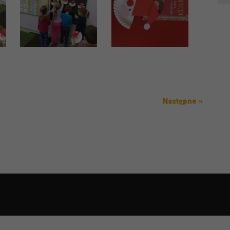
Następ
Następne »
wpis