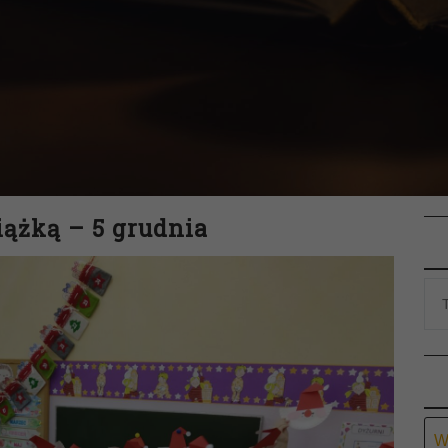
ążką – 5 grudnia
Ar