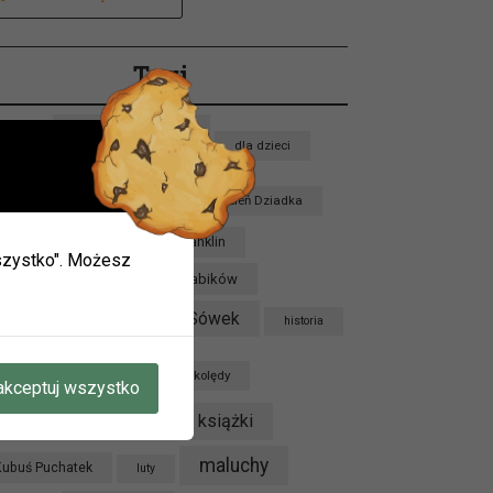
Tagi
biblioteka
bajka
dla dzieci
dzieci
Dzień Babci
Dzień Dziadka
ieci w
zień Pluszowego Misia
Franklin
 wszystko". Możesz
ie.
Grupa Jeżyków
Grupa Krabików
mogą
Grupa Sówek
Grupa Lisków
historia
oku.
kalendarium
kolędy
akceptuj wszystko
A W
konkurs
książki
Kryminał
maluchy
Kubuś Puchatek
luty