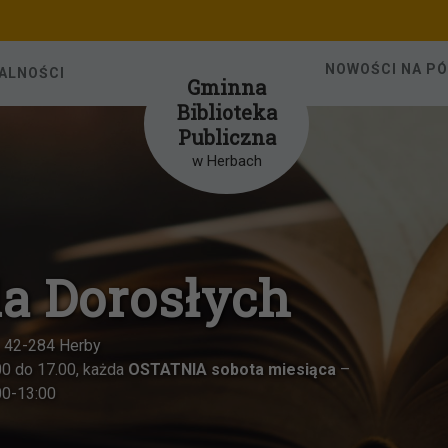
NOWOŚCI NA P
ALNOŚCI
Gminna
Biblioteka
Publiczna
w Herbach
ch
 miesiąca
–