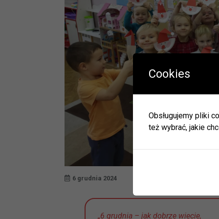
Cookies
W okres
Herbac
Obsługujemy pliki co
Zapras
też wybrać, jakie chc
W zwią
ulec zm
Informa
JEDNO
6 grudnia 2024
BIBLI
GODZI
„6 grudnia – jak dobrze wiecie,