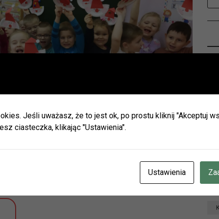
Ważna informacja!
Drodzy Czytelnicy
ie wakacji biblioteki w Olszynie i w Hadrze oraz oddział dla dz
h będą nieczynne.
D
okies. Jeśli uważasz, że to jest ok, po prostu kliknij "Akceptuj
zamy do naszych placówek w Herbach (ul. Lubliniecka) i w Lisow
esz ciasteczka, klikając "Ustawienia".
zku z zaplanowanymi urlopami pracowników godziny otwarcia 
ianie.
cje znajdziecie Państwo na naszej stronie internetowej i facebo
CZENIE INFORMUJEMY, ŻE W DNIACH 3-14 SIERPNIA
BR.
Ustawienia
Za
OTEKA W HERBACH PRZY UL. LUBLINIECKIEJ BĘDZIE CZYNN
NACH 9:00-15:00