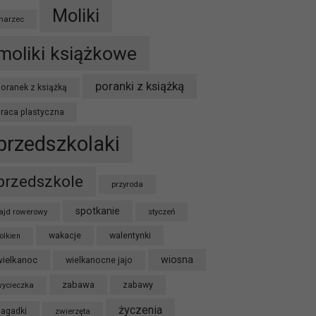
Moliki
marzec
moliki książkowe
poranki z książką
oranek z książką
praca plastyczna
przedszkolaki
przedszkole
przyroda
spotkanie
ajd rowerowy
styczeń
wakacje
walentynki
olkien
wiosna
wielkanoc
wielkanocne jajo
zabawa
ycieczka
zabawy
życzenia
zagadki
zwierzęta