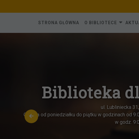
Skip
to
content
STRONA GŁÓWNA
O BIBLIOTECE
AKTU
oteka dla Dorosły
ul. Lubliniecka 31, 42-284 Herby
 piątku w godzinach od 9.00 do 17.00, każda
OSTATNIA sobota
w godz. 9:00-13:00