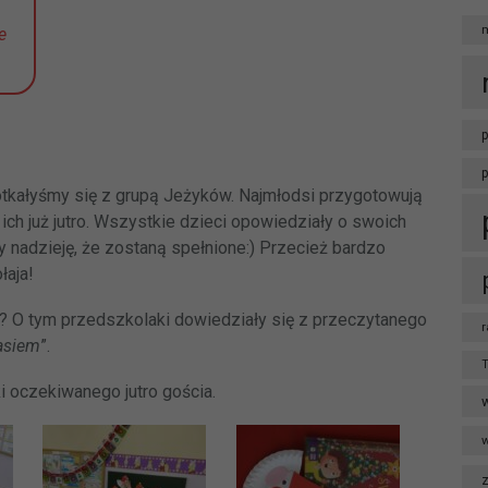
e
p
tkałyśmy się z grupą Jeżyków. Najmłodsi przygotowują
 ich już jutro. Wszystkie dzieci opowiedziały o swoich
 nadzieję, że zostaną spełnione:) Przecież bardzo
łaja!
nie? O tym przedszkolaki dowiedziały się z przeczytanego
r
tasiem
”.
T
 oczekiwanego jutro gościa.
w