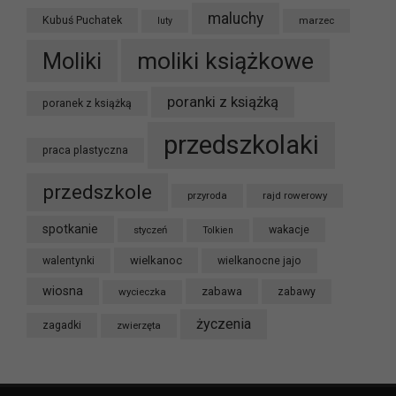
maluchy
Kubuś Puchatek
marzec
luty
moliki książkowe
Moliki
poranki z książką
poranek z książką
przedszkolaki
praca plastyczna
przedszkole
przyroda
rajd rowerowy
spotkanie
styczeń
wakacje
Tolkien
wielkanoc
walentynki
wielkanocne jajo
wiosna
zabawa
wycieczka
zabawy
życzenia
zagadki
zwierzęta