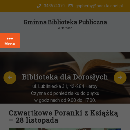
Skip
343574070
gbpherby@poczta.onet.pl
to
content
Gminna Biblioteka Publiczna
w Herbach
Menu
Biblioteka dla Dorosłych
ul. Lubliniecka 31, 42-284 Herby
Czynna od poniedziałku do piątku
w godzinach od 9.00 do 17.00,
każda
OSTATNIA sobota miesiąca
–
Czwartkowe Poranki z Książką
w godz. 9:00-13:00
– 28 listopada