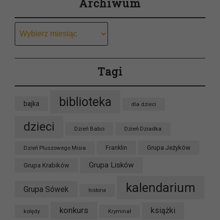
Archiwum
Archiwum
Tagi
biblioteka
bajka
dla dzieci
dzieci
Dzień Babci
Dzień Dziadka
Grupa Jeżyków
Dzień Pluszowego Misia
Franklin
Grupa Lisków
Grupa Krabików
kalendarium
Grupa Sówek
historia
konkurs
książki
kolędy
Kryminał