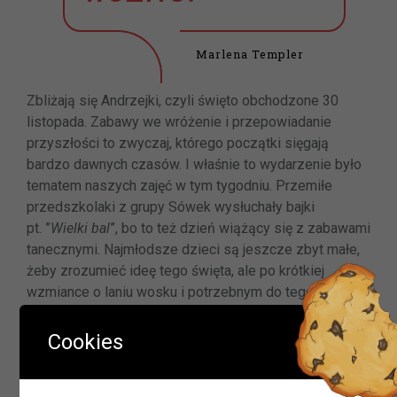
Marlena Templer
Zbliżają się Andrzejki, czyli święto obchodzone 30
listopada. Zabawy we wróżenie i przepowiadanie
przyszłości to zwyczaj, którego początki sięgają
bardzo dawnych czasów. I właśnie to wydarzenie było
tematem naszych zajęć w tym tygodniu. Przemiłe
przedszkolaki z grupy Sówek wysłuchały bajki
pt. ”
Wielki bal
”, bo to też dzień wiążący się z zabawami
tanecznymi. Najmłodsze dzieci są jeszcze zbyt małe,
żeby zrozumieć ideę tego święta, ale po krótkiej
wzmiance o laniu wosku i potrzebnym do tego celu
„narzędziu” wykonały piękne kolorowe klucze :).
Ważna informacja!
Cookies
Drodzy Czytelnicy
W okresie wakacji biblioteki w Olszynie i w Hadrze oraz