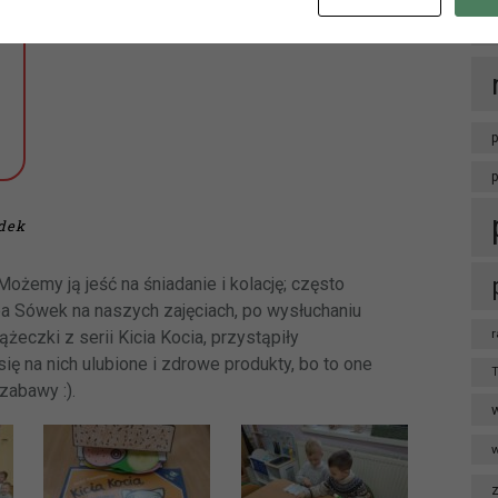
OTEKA W HERBACH PRZY UL. LUBLINIECKIEJ BĘDZIE CZYNN
NACH 9:00-15:00
p
adek
ożemy ją jeść na śniadanie i kolację; często
pa Sówek na naszych zajęciach, po wysłuchaniu
r
żeczki z serii Kicia Kocia, przystąpiły
ę na nich ulubione i zdrowe produkty, bo to one
T
zabawy :).
w