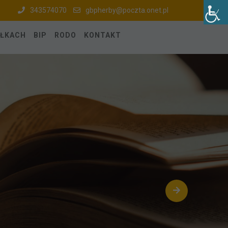
343574070
gbpherby@poczta.onet.pl
ÓŁKACH
BIP
RODO
KONTAKT
a dzieci w Herbach
. Katowicka 6, 42-284 Herby
ałku do piątku w godzinach od 8.00 do 15.00