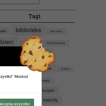
Tagi
biblioteka
bajka
dla dzieci
dzieci
Dzień Babci
Dzień Dziadka
zień Pluszowego Misia
Franklin
Grupa Jeżyków
Grupa Krabików
ieci w
Grupa Sówek
Grupa Lisków
historia
 wszystko". Możesz
ie.
kalendarium
kolędy
mogą
konkurs
książki
Kryminał
oku.
maluchy
Kubuś Puchatek
luty
akceptuj wszystko