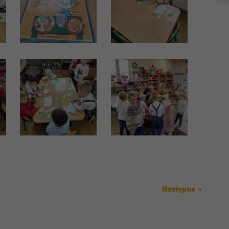
Następ
Następne »
wpis