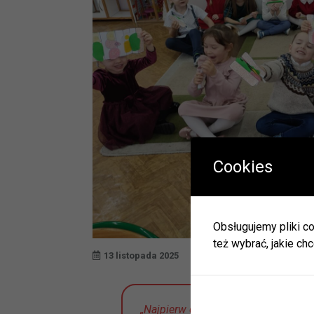
Cookies
W okres
Herbac
Obsługujemy pliki co
Zapras
też wybrać, jakie chc
W zwią
13 listopada 2025
ulec zm
Informa
JEDNO
„Najpierw chleb pokroję.