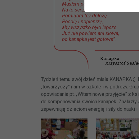
BIBLI
Masłem posmaruję.
Na to ser położę.
GODZI
Pomidora też dołożę.
Posolę i popieprzę,
aby wszystko było lepsze.
Już nie powiem ani słowa,
bo kanapka jest gotowa”.
Kanapka
Krzysztof Sąsi
Tydzień temu swój dzień miała KANAPKA ;). M
„towarzyszy” nam w szkole i w podróży. Gru
opowiadania pt. „Witaminowe przyjęcie” z ksią
do komponowania swoich kanapek. Znalazły si
zapewniają dzieciom energię i siły do nauki i 