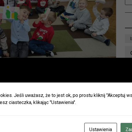
Ważna informacja!
D
Drodzy Czytelnicy
ie wakacji biblioteki w Olszynie i w Hadrze oraz oddział dla dz
h będą nieczynne.
okies. Jeśli uważasz, że to jest ok, po prostu kliknij "Akceptuj
zamy do naszych placówek w Herbach (ul. Lubliniecka) i w Lisow
esz ciasteczka, klikając "Ustawienia".
zku z zaplanowanymi urlopami pracowników godziny otwarcia 
ianie.
cje znajdziecie Państwo na naszej stronie internetowej i facebo
CZENIE INFORMUJEMY, ŻE W DNIACH 3-14 SIERPNIA
BR.
Ustawienia
Za