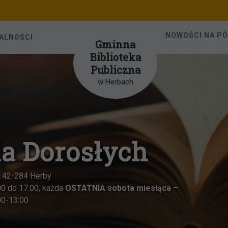
NOWOŚCI NA P
ALNOŚCI
Gminna
Biblioteka
Publiczna
w Herbach
Oddział dl
ul
Czynna od poniedzi