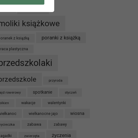
A W
Moliki
marzec
moliki książkowe
poranki z książką
oranek z książką
praca plastyczna
przedszkolaki
przedszkole
przyroda
spotkanie
ajd rowerowy
styczeń
wakacje
walentynki
olkien
wiosna
wielkanoc
wielkanocne jajo
zabawa
ycieczka
zabawy
życzenia
zagadki
zwierzęta