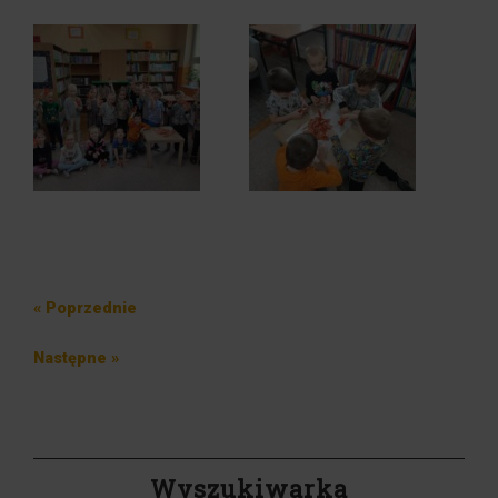
Nawigacja
Poprzedni
« Poprzednie
wpisu
wpis
Następny
Następne »
wpis
Wyszukiwarka