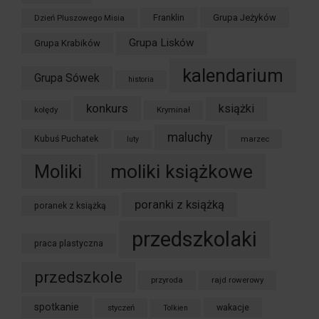
Grupa Jeżyków
Dzień Pluszowego Misia
Franklin
Grupa Lisków
Grupa Krabików
kalendarium
Grupa Sówek
historia
konkurs
książki
kolędy
Kryminał
maluchy
Kubuś Puchatek
marzec
luty
moliki książkowe
Moliki
poranki z książką
poranek z książką
przedszkolaki
praca plastyczna
przedszkole
przyroda
rajd rowerowy
spotkanie
styczeń
wakacje
Tolkien