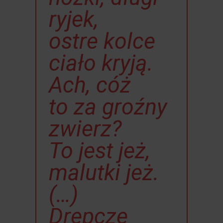
ryjek,
ostre kolce
ciało kryją.
Ach, cóż
to za groźny
zwierz?
To jest jeż,
malutki jeż.
(…)
Drepcze