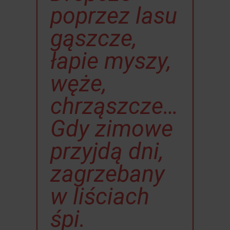
poprzez lasu
gąszcze,
łapie myszy,
węże,
chrząszcze…
Gdy zimowe
przyjdą dni,
zagrzebany
w liściach
śpi.