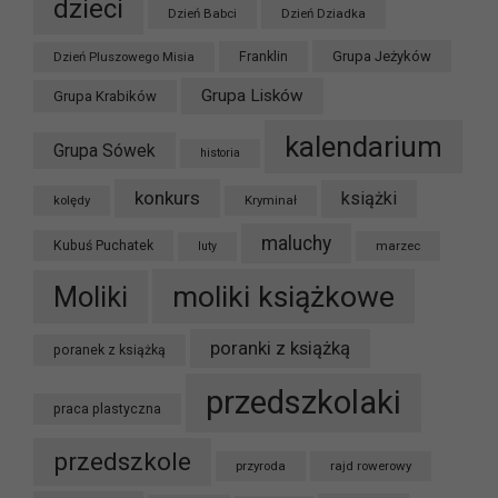
dzieci
Dzień Babci
Dzień Dziadka
Grupa Jeżyków
Dzień Pluszowego Misia
Franklin
Grupa Lisków
Grupa Krabików
kalendarium
Grupa Sówek
historia
konkurs
książki
kolędy
Kryminał
maluchy
Kubuś Puchatek
marzec
luty
moliki książkowe
Moliki
poranki z książką
poranek z książką
przedszkolaki
praca plastyczna
przedszkole
przyroda
rajd rowerowy