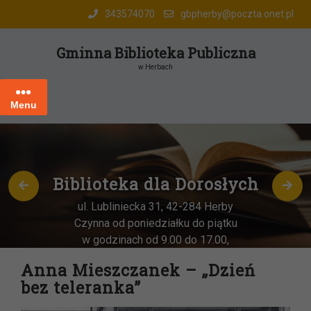
Skip
343574070
gbpherby@poczta.onet.pl
to
content
Gminna Biblioteka Publiczna
w Herbach
Menu
Biblioteka dla Dorosłych
ul. Lubliniecka 31, 42-284 Herby
Czynna od poniedziałku do piątku
w godzinach od 9.00 do 17.00,
każda
OSTATNIA sobota miesiąca
–
Anna Mieszczanek – „Dzień
w godz. 9:00-13:00
bez teleranka”