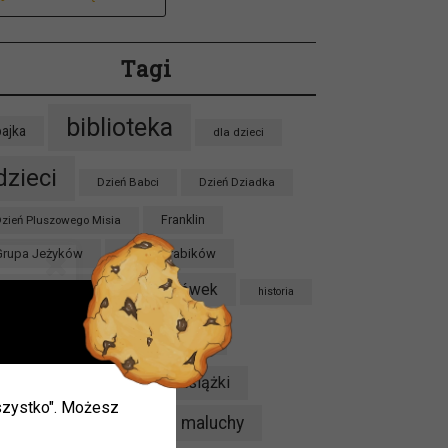
Tagi
biblioteka
bajka
dla dzieci
dzieci
Dzień Babci
Dzień Dziadka
zień Pluszowego Misia
Franklin
Grupa Jeżyków
Grupa Krabików
Grupa Sówek
Grupa Lisków
historia
kalendarium
kolędy
ieci w
konkurs
książki
Kryminał
 wszystko". Możesz
ie.
maluchy
Kubuś Puchatek
luty
mogą