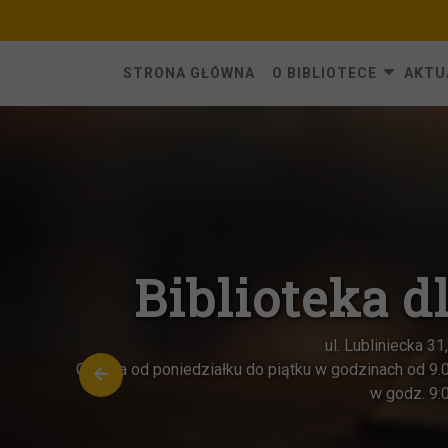
Skip
to
content
STRONA GŁÓWNA
O BIBLIOTECE
AKTU
Oddział
Czynna o