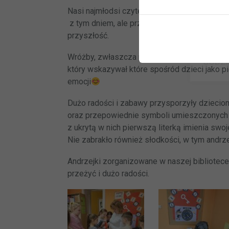
ulec zm
Nasi najmłodsi czytelnicy nie tylko zapoznali
Informa
z tym dniem, ale przede wszystkim mogli w
przyszłość.
JEDNO
BIBLI
Wróżby, zwłaszcza przekłuwanie serc z imio
GODZI
który wskazywał które spośród dzieci jako p
emocji
Dużo radości i zabawy przysporzyły dzieci
oraz przepowiednie symboli umieszczonych n
z ukrytą w nich pierwszą literką imienia swoj
Nie zabrakło również słodkości, w tym andrz
Andrzejki zorganizowane w naszej bibliotec
przeżyć i dużo radości.