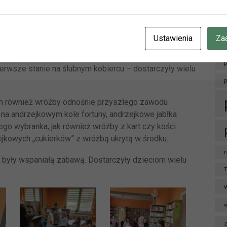
ianie.
 się z historią i tradycjami związanymi
cje znajdziecie Państwo na naszej stronie internetowej i facebo
ziąć udział w zabawach i wróżbach przepowiadających
CZENIE INFORMUJEMY, ŻE W DNIACH 3-14 SIERPNIA
BR.
Ustawienia
Za
OTEKA W HERBACH PRZY UL. LUBLINIECKIEJ BĘDZIE CZYNN
nami „przyszłych mężów i żon” oraz „wyścig butów”,
NACH 9:00-15:00
p
ierwsze stanie na ślubnym kobiercu – dostarczyły wielu
om również wróżby odnośnie przyszłego zawodu
a andrzejkowym kole fortuny, andrzejkowe jabłka
ego wybranka, jak również wróżby z kart czy kości.
ejkowych „cukierków” z wróżbą ukrytą w środku.
r
e były wspaniałą zabawą. Dostarczyły dzieciom wielu
T
w