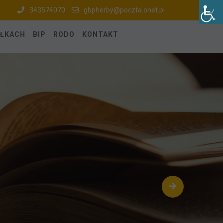
343574070
gbpherby@poczta.onet.pl
ÓŁKACH
BIP
RODO
KONTAKT
ach