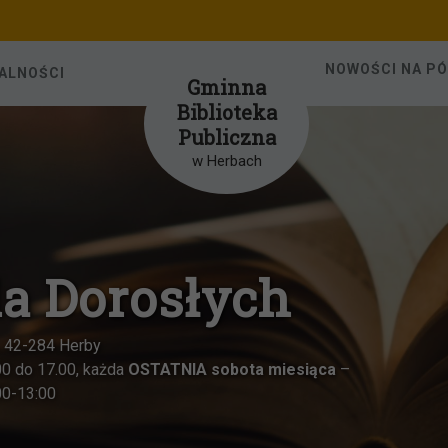
NOWOŚCI NA P
ALNOŚCI
Gminna
Biblioteka
Publiczna
w Herbach
 dla dzieci w Herb
ul. Katowicka 6, 42-284 Herby
d poniedziałku do piątku w godzinach od 8.00 do 15.00