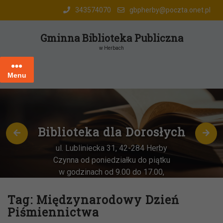
Skip
343574070
gbpherby@poczta.onet.pl
to
content
Gminna Biblioteka Publiczna
w Herbach
Menu
Biblioteka dla Dorosłych
ul. Lubliniecka 31, 42-284 Herby
Czynna od poniedziałku do piątku
w godzinach od 9.00 do 17.00,
każda
OSTATNIA sobota miesiąca
–
w godz. 9:00-13:00
Tag:
Międzynarodowy Dzień
Piśmiennictwa