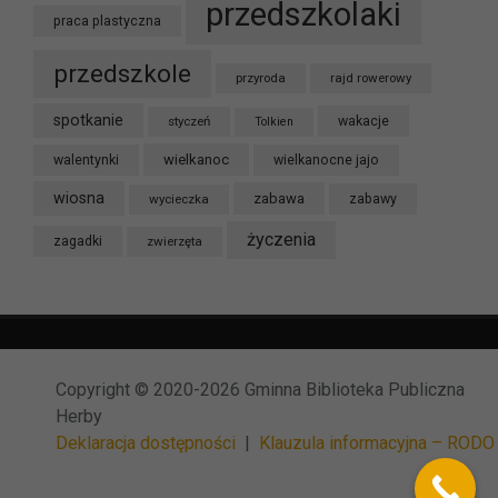
przedszkolaki
praca plastyczna
przedszkole
przyroda
rajd rowerowy
spotkanie
styczeń
wakacje
Tolkien
wielkanoc
walentynki
wielkanocne jajo
wiosna
zabawa
wycieczka
zabawy
życzenia
zagadki
zwierzęta
Copyright © 2020-2026 Gminna Biblioteka Publiczna
Herby
Deklaracja dostępności
|
Klauzula informacyjna – RODO