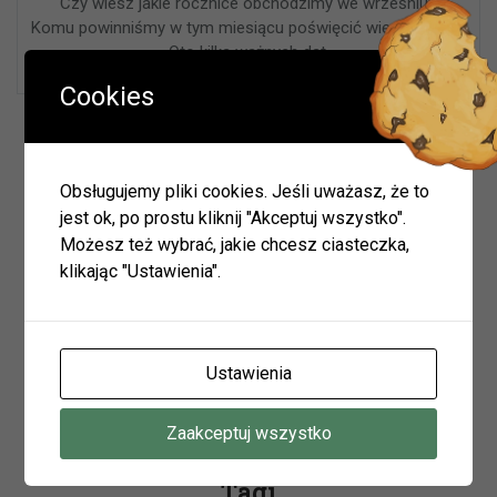
Czy wiesz jakie rocznice obchodzimy we wrześniu?
Komu powinniśmy w tym miesiącu poświęcić więcej uwagi?
Oto kilka ważnych dat.
Cookies
Wyszukiwarka
Obsługujemy pliki cookies. Jeśli uważasz, że to
jest ok, po prostu kliknij "Akceptuj wszystko".
Możesz też wybrać, jakie chcesz ciasteczka,
Szukaj
klikając "Ustawienia".
Archiwum
Ustawienia
Archiwum
Zaakceptuj wszystko
Tagi