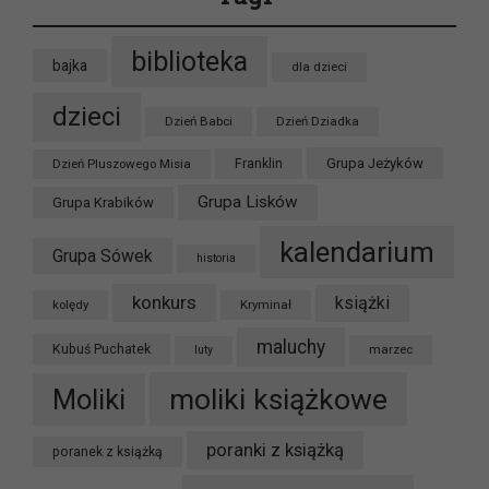
biblioteka
bajka
dla dzieci
dzieci
Dzień Babci
Dzień Dziadka
Grupa Jeżyków
Dzień Pluszowego Misia
Franklin
Grupa Lisków
Grupa Krabików
kalendarium
Grupa Sówek
historia
konkurs
książki
kolędy
Kryminał
maluchy
Kubuś Puchatek
marzec
luty
moliki książkowe
Moliki
poranki z książką
poranek z książką