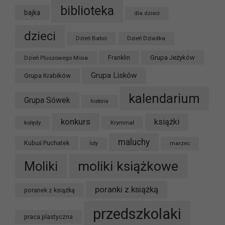
biblioteka
bajka
dla dzieci
dzieci
Dzień Babci
Dzień Dziadka
Grupa Jeżyków
Dzień Pluszowego Misia
Franklin
Grupa Lisków
Grupa Krabików
kalendarium
Grupa Sówek
historia
konkurs
książki
kolędy
Kryminał
maluchy
Kubuś Puchatek
marzec
luty
moliki książkowe
Moliki
poranki z książką
poranek z książką
przedszkolaki
praca plastyczna