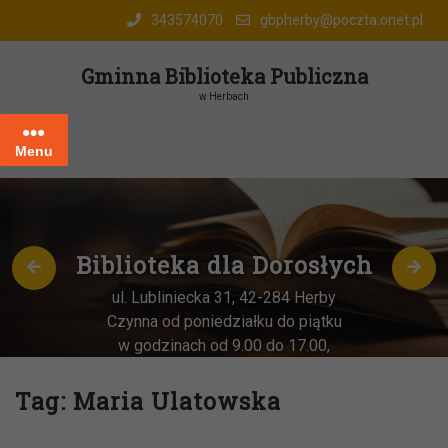
Skip
343574070
gbpherby@poczta.onet.pl
to
content
Gminna Biblioteka Publiczna
w Herbach
Menu
Biblioteka dla Dorosłych
ul. Lubliniecka 31, 42-284 Herby
Czynna od poniedziałku do piątku
w godzinach od 9.00 do 17.00,
każda
OSTATNIA sobota miesiąca
–
w godz. 9:00-13:00
Tag:
Maria Ulatowska