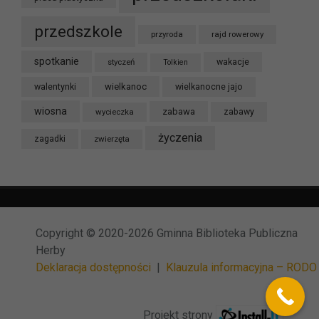
przedszkole
przyroda
rajd rowerowy
spotkanie
styczeń
wakacje
Tolkien
wielkanoc
walentynki
wielkanocne jajo
wiosna
zabawa
wycieczka
zabawy
życzenia
zagadki
zwierzęta
Copyright © 2020-2026 Gminna Biblioteka Publiczna
Herby
Deklaracja dostępności
|
Klauzula informacyjna – RODO
Projekt strony