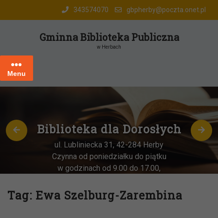
Skip
343574070
gbpherby@poczta.onet.pl
to
content
Gminna Biblioteka Publiczna
w Herbach
Menu
Biblioteka dla Dorosłych
ul. Lubliniecka 31, 42-284 Herby
Czynna od poniedziałku do piątku
w godzinach od 9.00 do 17.00,
każda
OSTATNIA sobota miesiąca
–
w godz. 9:00-13:00
Tag:
Ewa Szelburg-Zarembina