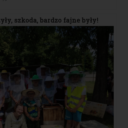
ły, szkoda, bardzo fajne były!