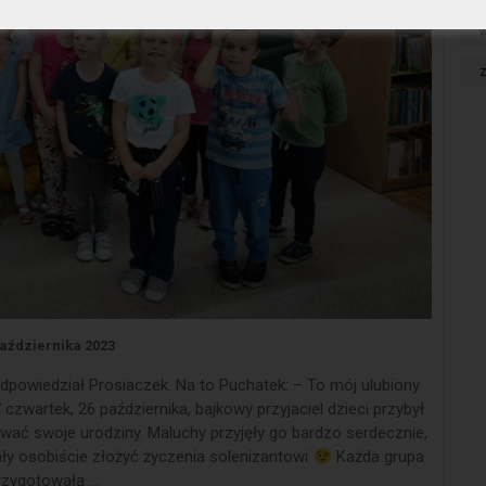
w
aździernika 2023
odpowiedział Prosiaczek. Na to Puchatek: – To mój ulubiony
zwartek, 26 października, bajkowy przyjaciel dzieci przybył
wać swoje urodziny. Maluchy przyjęły go bardzo serdecznie,
ały osobiście złożyć życzenia solenizantowi
Każda grupa
rzygotowała …