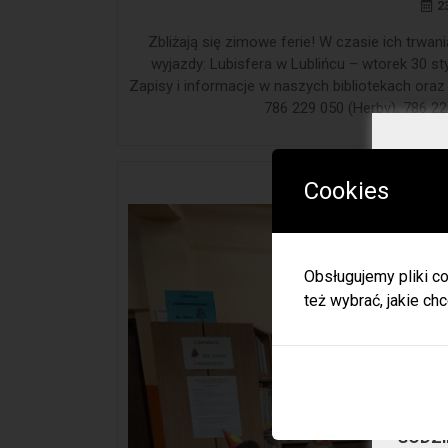
2
Zbliżają się zimowe ferie! W czasie ich trw
wyjazdy: Lubisfera w Lublińcu – wtorek 30 st
Zapisy i informacje w naszych bibliotekach ora
786 229 050 (Herby), 786 22
Urodziny 
Cookies
W okres
Herbac
Obsługujemy pliki co
Zapras
też wybrać, jakie chc
W zwią
ulec zm
Informa
JEDNO
BIBLI
GODZI