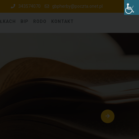
343574070
gbpherby@poczta.onet.pl
ÓŁKACH
BIP
RODO
KONTAKT