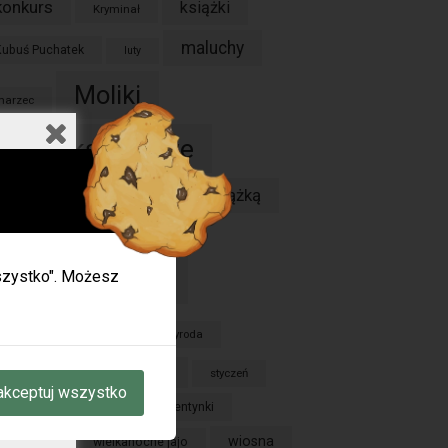
konkurs
książki
Kryminał
maluchy
Kubuś Puchatek
luty
Moliki
marzec
moliki książkowe
poranki z książką
oranek z książką
ieci w
praca plastyczna
przedszkolaki
 wszystko". Możesz
ie.
mogą
przedszkole
przyroda
oku.
spotkanie
ajd rowerowy
styczeń
akceptuj wszystko
wakacje
walentynki
olkien
A W
wiosna
wielkanoc
wielkanocne jajo