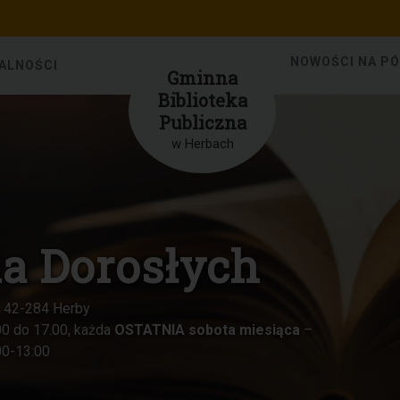
NOWOŚCI NA P
ALNOŚCI
Gminna
Biblioteka
Publiczna
w Herbach
ieci w Herbach
 42-284 Herby
 w godzinach od 8.00 do 15.00