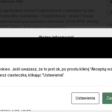
3 stycznia 2024
ania zapraszamy naszych najmłodszych czytelników na dwa
ycznia, Kino i lodowisko – Częstochowa – środa 7 lutego.
z telefonicznie pod numerami telefonów: 34 3574070 (Herby),
9 826 (Herby). Ilość miejsc ograniczona.
Ważna informacja!
Kubusia Puchatka
Drodzy Czytelnicy
p
ie wakacji biblioteki w Olszynie i w Hadrze oraz oddział dla dz
h będą nieczynne.
okies. Jeśli uważasz, że to jest ok, po prostu kliknij "Akceptuj
zamy do naszych placówek w Herbach (ul. Lubliniecka) i w Lisow
esz ciasteczka, klikając "Ustawienia".
zku z zaplanowanymi urlopami pracowników godziny otwarcia 
ianie.
cje znajdziecie Państwo na naszej stronie internetowej i facebo
r
CZENIE INFORMUJEMY, ŻE W DNIACH 3-14 SIERPNIA
BR.
Ustawienia
Za
T
OTEKA W HERBACH PRZY UL. LUBLINIECKIEJ BĘDZIE CZYNN
NACH 9:00-15:00