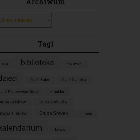
Archiwum
chiwum
Tagi
biblioteka
bajka
dla dzieci
dzieci
Dzień Babci
Dzień Dziadka
zień Pluszowego Misia
Franklin
Grupa Jeżyków
Grupa Krabików
Grupa Sówek
Grupa Lisków
historia
kalendarium
kolędy