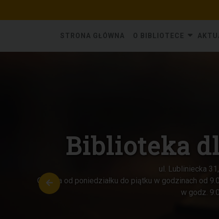
Skip
to
content
STRONA GŁÓWNA
O BIBLIOTECE
AKTU
Oddział dla dz
ul. Katowicka 6,
Czynna od poniedziałku do piątku