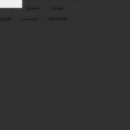
zabawa
ycieczka
zabawy
życzenia
zagadki
zwierzęta