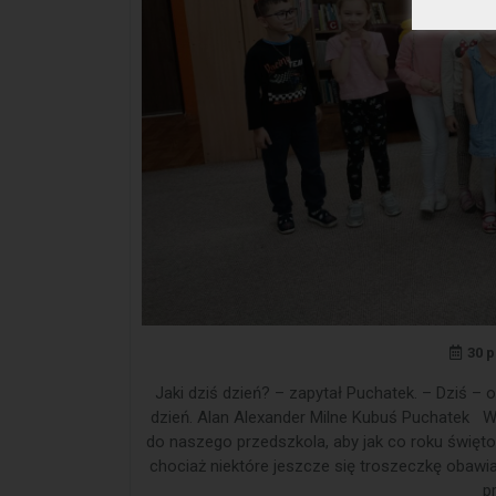
30 p
Jaki dziś dzień? – zapytał Puchatek. – Dziś – 
dzień. Alan Alexander Milne Kubuś Puchatek W c
do naszego przedszkola, aby jak co roku święto
chociaż niektóre jeszcze się troszeczkę obawi
p