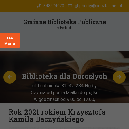
Skip
343574070
gbpherby@poczta.onet.pl
to
content
Gminna Biblioteka Publiczna
w Herbach
Menu
Biblioteka dla Dorosłych
ul. Lubliniecka 31, 42-284 Herby
Czynna od poniedziałku do piątku
w godzinach od 9.00 do 17.00,
każda
OSTATNIA sobota miesiąca
–
Rok 2021 rokiem Krzysztofa
w godz. 9:00-13:00
Kamila Baczyńskiego