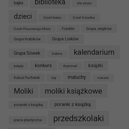
biblioteka
bajka
dla dzieci
dzieci
Dzień Babci
Dzień Dziadka
Grupa Jeżyków
Dzień Pluszowego Misia
Franklin
Grupa Lisków
Grupa Krabików
kalendarium
Grupa Sówek
historia
konkurs
książki
kolędy
Kryminał
maluchy
Kubuś Puchatek
marzec
luty
moliki książkowe
Moliki
poranki z książką
poranek z książką
przedszkolaki
praca plastyczna