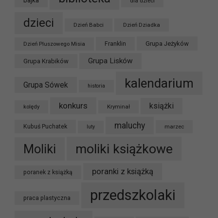
dla dzieci
dzieci
Dzień Babci
Dzień Dziadka
Grupa Jeżyków
Dzień Pluszowego Misia
Franklin
Grupa Lisków
Grupa Krabików
kalendarium
Grupa Sówek
historia
konkurs
książki
kolędy
Kryminał
maluchy
Kubuś Puchatek
marzec
luty
moliki książkowe
Moliki
poranki z książką
poranek z książką
przedszkolaki
praca plastyczna