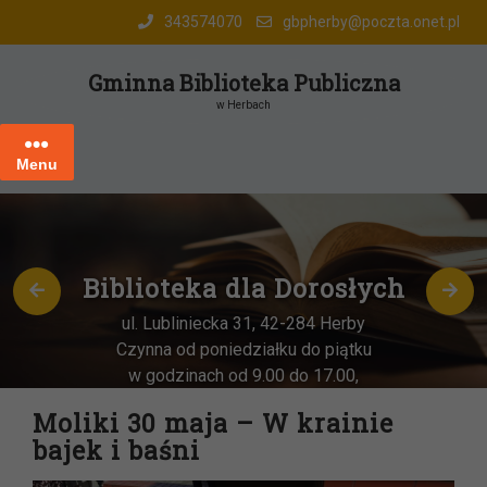
Skip
343574070
gbpherby@poczta.onet.pl
to
content
Gminna Biblioteka Publiczna
w Herbach
Menu
Biblioteka dla Dorosłych
ul. Lubliniecka 31, 42-284 Herby
Czynna od poniedziałku do piątku
w godzinach od 9.00 do 17.00,
każda
OSTATNIA sobota miesiąca
–
Moliki 30 maja – W krainie
w godz. 9:00-13:00
bajek i baśni