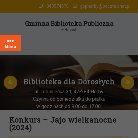
Skip
343574070
gbpherby@poczta.onet.pl
to
content
Gminna Biblioteka Publiczna
w Herbach
Menu
Biblioteka dla Dorosłych
ul. Lubliniecka 31, 42-284 Herby
Czynna od poniedziałku do piątku
w godzinach od 9.00 do 17.00,
każda
OSTATNIA sobota miesiąca
–
Konkurs – Jajo wielkanocne
w godz. 9:00-13:00
(2024)