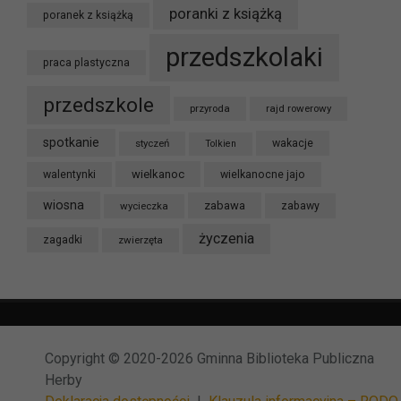
poranki z książką
poranek z książką
przedszkolaki
praca plastyczna
przedszkole
przyroda
rajd rowerowy
spotkanie
styczeń
wakacje
Tolkien
wielkanoc
walentynki
wielkanocne jajo
wiosna
zabawa
wycieczka
zabawy
życzenia
zagadki
zwierzęta
Copyright © 2020-2026 Gminna Biblioteka Publiczna
Herby