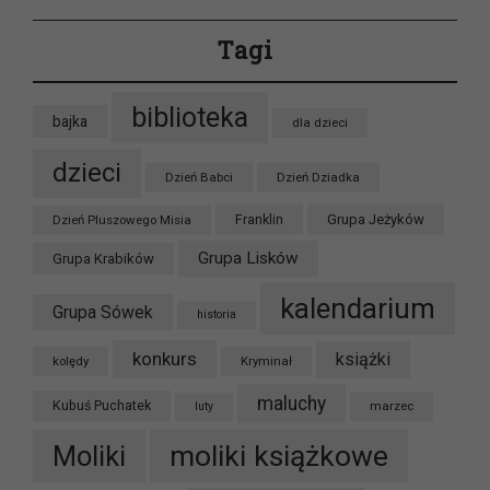
Tagi
biblioteka
bajka
dla dzieci
dzieci
Dzień Babci
Dzień Dziadka
Grupa Jeżyków
Dzień Pluszowego Misia
Franklin
Grupa Lisków
Grupa Krabików
kalendarium
Grupa Sówek
historia
konkurs
książki
kolędy
Kryminał
maluchy
Kubuś Puchatek
marzec
luty
moliki książkowe
Moliki