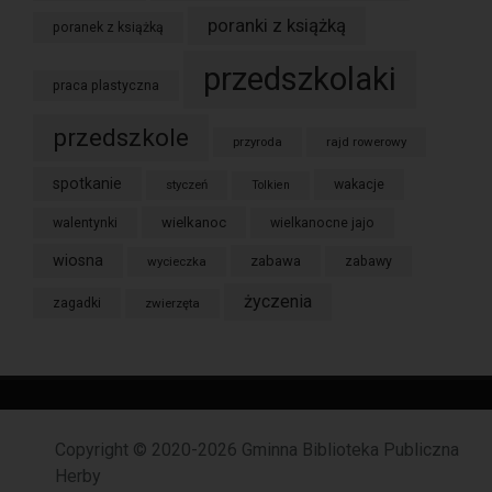
poranki z książką
poranek z książką
przedszkolaki
praca plastyczna
przedszkole
przyroda
rajd rowerowy
spotkanie
styczeń
wakacje
Tolkien
wielkanoc
walentynki
wielkanocne jajo
wiosna
zabawa
wycieczka
zabawy
życzenia
zagadki
zwierzęta
Copyright © 2020-2026 Gminna Biblioteka Publiczna
Herby