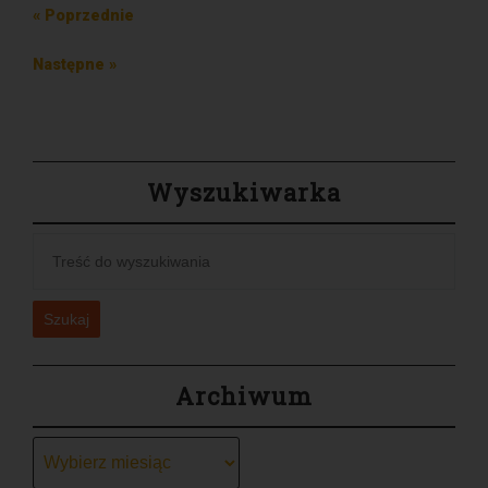
Nawigacja
Poprzedni
« Poprzednie
wpisu
wpis
Następny
Następne »
wpis
Wyszukiwarka
Szukaj
Archiwum
Archiwum