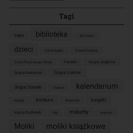
Tagi
biblioteka
bajka
dla dzieci
dzieci
Dzień Babci
Dzień Dziadka
Grupa Jeżyków
Dzień Pluszowego Misia
Franklin
Grupa Lisków
Grupa Krabików
kalendarium
Grupa Sówek
historia
konkurs
książki
kolędy
Kryminał
maluchy
Kubuś Puchatek
marzec
luty
moliki książkowe
Moliki