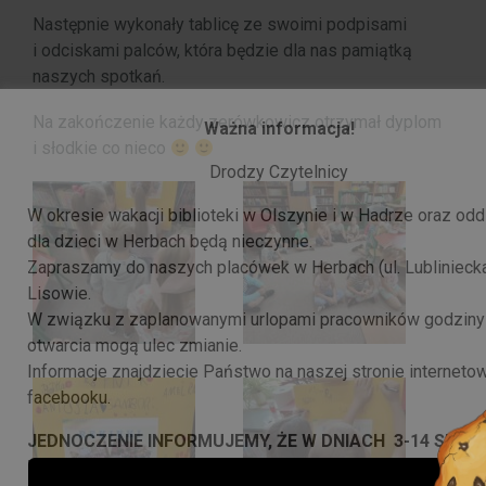
Następnie wykonały tablicę ze swoimi podpisami
i odciskami palców, która będzie dla nas pamiątką
naszych spotkań.
Na zakończenie każdy zerówkowicz otrzymał dyplom
Ważna informacja!
i słodkie co nieco
Drodzy Czytelnicy
W okresie wakacji biblioteki w Olszynie i w Hadrze oraz odd
dla dzieci w Herbach będą nieczynne.
Zapraszamy do naszych placówek w Herbach (ul. Lubliniecka
Lisowie.
W związku z zaplanowanymi urlopami pracowników godziny
otwarcia mogą ulec zmianie.
Informacje znajdziecie Państwo na naszej stronie internetow
facebooku.
JEDNOCZENIE INFORMUJEMY, ŻE W DNIACH 3-14 SIERP
BR. BIBLIOTEKA W HERBACH PRZY UL. LUBLINIECKIEJ B