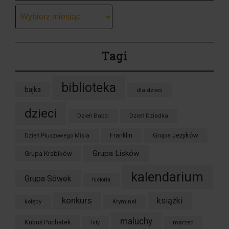
Archiwum
Tagi
biblioteka
bajka
dla dzieci
dzieci
Dzień Babci
Dzień Dziadka
Grupa Jeżyków
Dzień Pluszowego Misia
Franklin
Grupa Lisków
Grupa Krabików
kalendarium
Grupa Sówek
historia
konkurs
książki
kolędy
Kryminał
maluchy
Kubuś Puchatek
marzec
luty