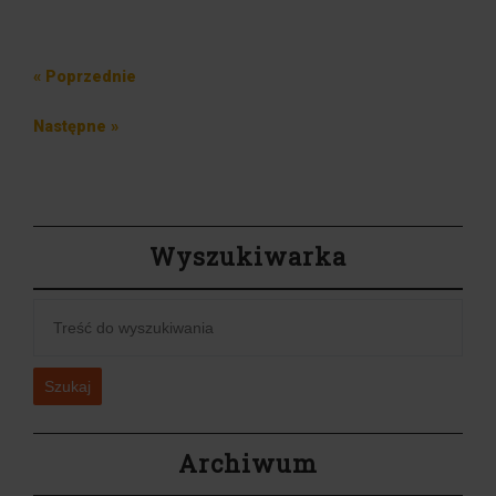
Nawigacja
Poprzedni
« Poprzednie
wpisu
wpis
Następny
Następne »
wpis
Wyszukiwarka
Szukaj
Archiwum