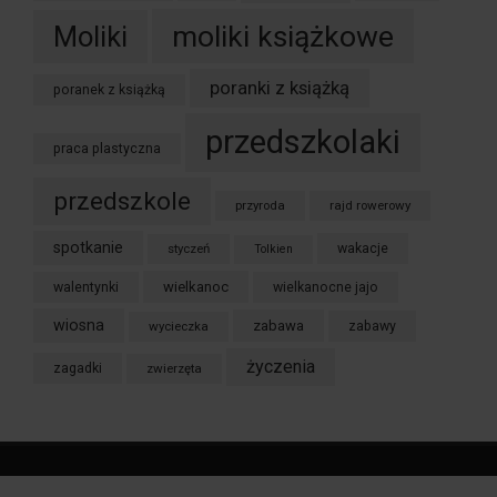
moliki książkowe
Moliki
poranki z książką
poranek z książką
przedszkolaki
praca plastyczna
przedszkole
przyroda
rajd rowerowy
spotkanie
styczeń
wakacje
Tolkien
wielkanoc
walentynki
wielkanocne jajo
wiosna
zabawa
wycieczka
zabawy
życzenia
zagadki
zwierzęta