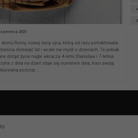
w
 czerwca 2021
 do domu Romy, nowej żony ojca, którą od razu potraktowała
eścia dziewięć lat i wcale nie myśli o dzieciach. Te jednak
e dotąd życie nagle wkracza 4-letni Stanisław i 7-letnia
rzyna z dnia na dzień staje się numerem dwa, traci swoją
ilejowaną pozycję …
rby