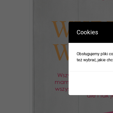
Cookies
W okres
Herbac
Obsługujemy pliki co
Zapras
też wybrać, jakie chc
W zwią
ulec zm
Informa
JEDNO
BIBLI
GODZI