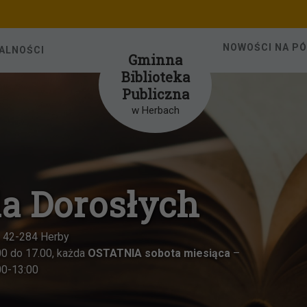
NOWOŚCI NA P
ALNOŚCI
Gminna
Biblioteka
Publiczna
w Herbach
Oddział dla d
ul. Katowic
Czynna od poniedziałku do p