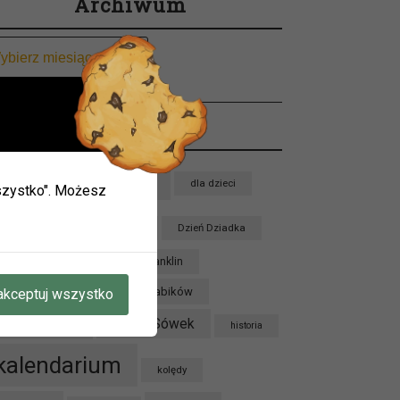
Archiwum
chiwum
Tagi
ieci w
biblioteka
bajka
dla dzieci
 wszystko". Możesz
ie.
mogą
dzieci
Dzień Babci
Dzień Dziadka
oku.
zień Pluszowego Misia
Franklin
Grupa Jeżyków
Grupa Krabików
akceptuj wszystko
A W
Grupa Sówek
Grupa Lisków
historia
kalendarium
kolędy