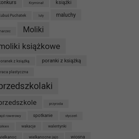
konkurs
książki
Kryminał
maluchy
Kubuś Puchatek
luty
Moliki
marzec
moliki książkowe
poranki z książką
oranek z książką
praca plastyczna
przedszkolaki
przedszkole
przyroda
spotkanie
ajd rowerowy
styczeń
wakacje
walentynki
olkien
wiosna
wielkanoc
wielkanocne jajo