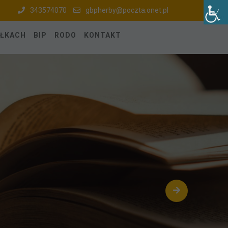
343574070
gbpherby@poczta.onet.pl
ÓŁKACH
BIP
RODO
KONTAKT
zieci w Herbach
ka 6, 42-284 Herby
iątku w godzinach od 8.00 do 15.00