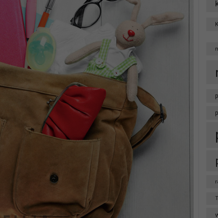
p
r
T