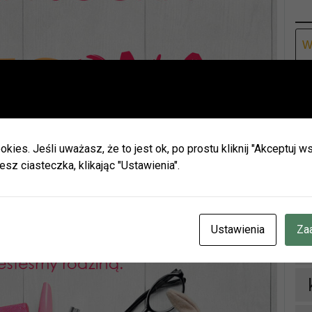
Ar
Ważna informacja!
Drodzy Czytelnicy
ie wakacji biblioteki w Olszynie i w Hadrze oraz oddział dla dz
h będą nieczynne.
okies. Jeśli uważasz, że to jest ok, po prostu kliknij "Akceptuj
zamy do naszych placówek w Herbach (ul. Lubliniecka) i w Lisow
esz ciasteczka, klikając "Ustawienia".
zku z zaplanowanymi urlopami pracowników godziny otwarcia 
ianie.
cje znajdziecie Państwo na naszej stronie internetowej i facebo
D
CZENIE INFORMUJEMY, ŻE W DNIACH 3-14 SIERPNIA
BR.
Ustawienia
Za
OTEKA W HERBACH PRZY UL. LUBLINIECKIEJ BĘDZIE CZYNN
NACH 9:00-15:00