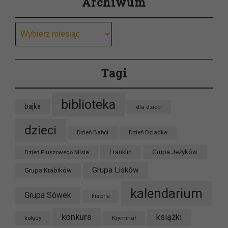
Archiwum
Archiwum
Tagi
biblioteka
bajka
dla dzieci
dzieci
Dzień Babci
Dzień Dziadka
Grupa Jeżyków
Dzień Pluszowego Misia
Franklin
Grupa Lisków
Grupa Krabików
kalendarium
Grupa Sówek
historia
konkurs
książki
kolędy
Kryminał