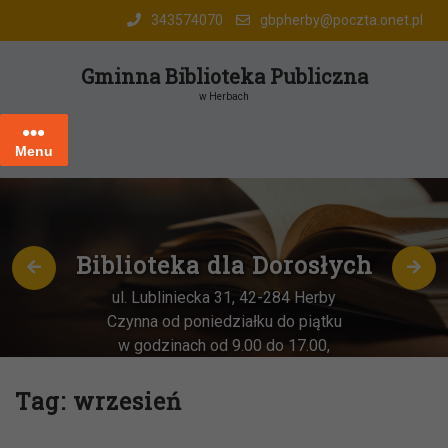
Skip
343574070
gbpherby@poczta.onet.pl
to
content
Gminna Biblioteka Publiczna
w Herbach
Menu
Biblioteka dla Dorosłych
ul. Lubliniecka 31, 42-284 Herby
Czynna od poniedziałku do piątku
w godzinach od 9.00 do 17.00,
każda
OSTATNIA sobota miesiąca
–
w godz. 9:00-13:00
Tag:
wrzesień