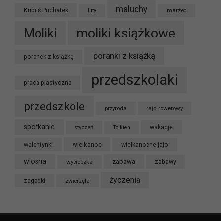
maluchy
Kubuś Puchatek
marzec
luty
moliki książkowe
Moliki
poranki z książką
poranek z książką
przedszkolaki
praca plastyczna
przedszkole
przyroda
rajd rowerowy
spotkanie
styczeń
wakacje
Tolkien
wielkanoc
walentynki
wielkanocne jajo
wiosna
zabawa
wycieczka
zabawy
życzenia
zagadki
zwierzęta