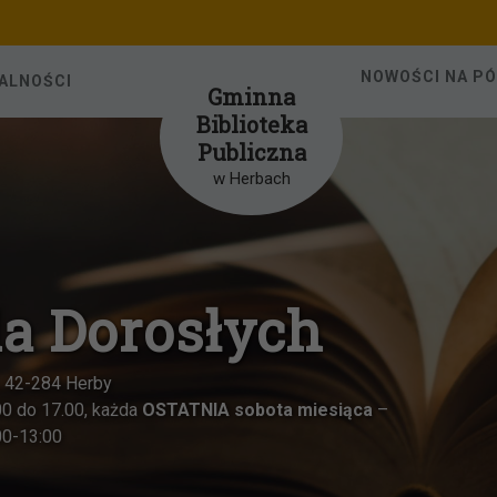
NOWOŚCI NA P
ALNOŚCI
Gminna
Biblioteka
Publiczna
w Herbach
rosłych
OSTATNIA sobota miesiąca
–