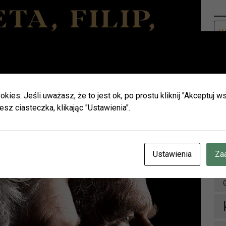
Ar
Ważna informacja!
Drodzy Czytelnicy
ie wakacji biblioteki w Olszynie i w Hadrze oraz oddział dla dz
h będą nieczynne.
okies. Jeśli uważasz, że to jest ok, po prostu kliknij "Akceptuj
zamy do naszych placówek w Herbach (ul. Lubliniecka) i w Lisow
esz ciasteczka, klikając "Ustawienia".
zku z zaplanowanymi urlopami pracowników godziny otwarcia 
ianie.
cje znajdziecie Państwo na naszej stronie internetowej i facebo
D
CZENIE INFORMUJEMY, ŻE W DNIACH 3-14 SIERPNIA
BR.
Ustawienia
Za
OTEKA W HERBACH PRZY UL. LUBLINIECKIEJ BĘDZIE CZYNN
NACH 9:00-15:00