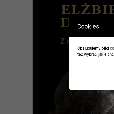
Cookies
W okres
Herbac
Obsługujemy pliki co
Zapras
też wybrać, jakie chc
W zwią
ulec zm
Informa
JEDNO
BIBLI
GODZI