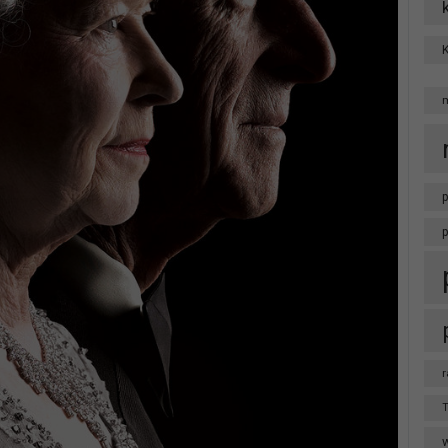
p
r
T