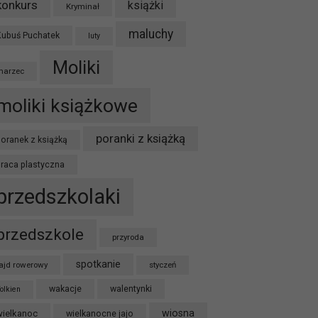
konkurs
książki
Kryminał
maluchy
Kubuś Puchatek
luty
Moliki
marzec
moliki książkowe
poranki z książką
oranek z książką
praca plastyczna
przedszkolaki
przedszkole
przyroda
spotkanie
ajd rowerowy
styczeń
wakacje
walentynki
olkien
wiosna
wielkanoc
wielkanocne jajo