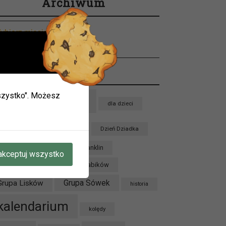
Archiwum
chiwum
Tagi
ieci w
 wszystko". Możesz
ie.
biblioteka
bajka
dla dzieci
mogą
dzieci
Dzień Babci
Dzień Dziadka
oku.
zień Pluszowego Misia
Franklin
akceptuj wszystko
A W
Grupa Jeżyków
Grupa Krabików
Grupa Sówek
Grupa Lisków
historia
kalendarium
kolędy