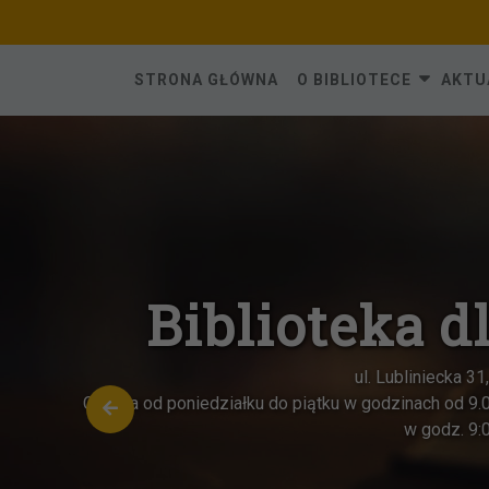
Skip
to
content
STRONA GŁÓWNA
O BIBLIOTECE
AKTU
Biblioteka dla Do
ul. Lubliniecka 31, 42-284 Herby
d poniedziałku do piątku w godzinach od 9.00 do 17.00, każda
w godz. 9:00-13:00