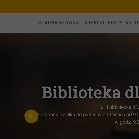
Skip
to
content
STRONA GŁÓWNA
O BIBLIOTECE
AKTU
Biblioteka d
ul. Lubliniecka 3
Czynna od poniedziałku do piątku w godzinach od 9.
w godz. 9: