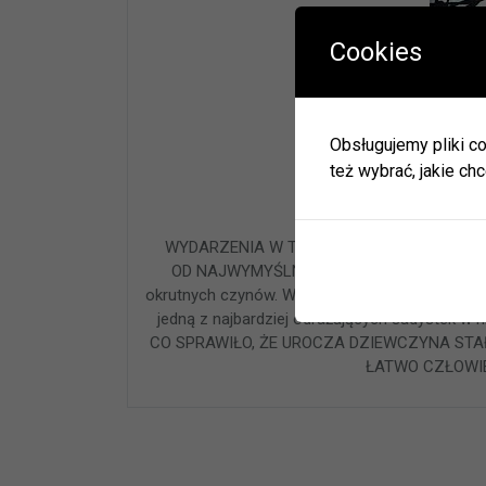
Cookies
W okres
Herbac
Obsługujemy pliki co
Zapras
też wybrać, jakie chc
W zwią
ulec zm
2 p
Informa
WYDARZENIA W TEJ KSIĄŻCE SĄ OPARTE 
JEDNO
OD NAJWYMYŚLNIEJSZEJ FIKCJI. CZŁOWIEK
BIBLI
okrutnych czynów. Wiedźma z Buchenwaldu w wy
GODZI
jedną z najbardziej odrażających sadystek w hi
CO SPRAWIŁO, ŻE UROCZA DZIEWCZYNA ST
ŁATWO CZŁOWIE