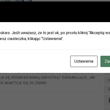
Ważna informacja!
Drodzy Czytelnicy
Ar
ie wakacji biblioteki w Olszynie i w Hadrze oraz oddział dla dz
h będą nieczynne.
okies. Jeśli uważasz, że to jest ok, po prostu kliknij "Akceptuj
zamy do naszych placówek w Herbach (ul. Lubliniecka) i w Lisow
esz ciasteczka, klikając "Ustawienia".
zku z zaplanowanymi urlopami pracowników godziny otwarcia 
ianie.
aździernika 2021
cje znajdziecie Państwo na naszej stronie internetowej i facebo
NA FAKTACH. PRAWDA BYWA BARDZIEJ PRZERAŻAJĄCA
CZENIE INFORMUJEMY, ŻE W DNIACH 3-14 SIERPNIA
BR.
Ustawienia
Za
 JEST ZDOLNY DO WSZYSTKIEGO. Ilse Koch dokonała
OTEKA W HERBACH PRZY UL. LUBLINIECKIEJ BĘDZIE CZYNN
jątkowo bestialski sposób znęcała się nad więźniami, była
NACH 9:00-15:00
storii. W willi Kochów odnaleziono wyroby z ludzkiej skóry.
D
AŁA SIĘ WYRAFINOWANĄ SADYSTKĄ? ZASKAKUJĄCE, JAK
K ADAPTUJE SIĘ DO ZMIAN