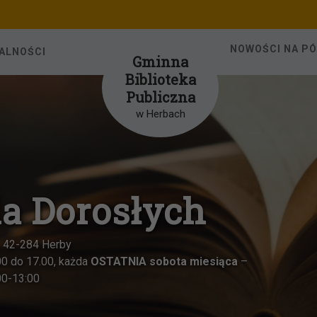
NOWOŚCI NA P
ALNOŚCI
Gminna
Biblioteka
Publiczna
w Herbach
la Dorosłych
1, 42-284 Herby
00 do 17.00, każda
OSTATNIA sobota miesiąca
–
00-13:00