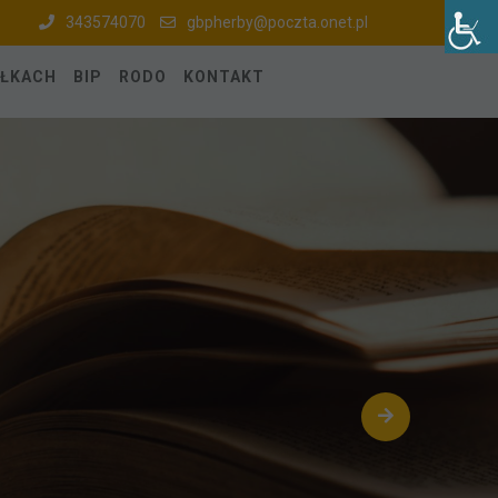
343574070
gbpherby@poczta.onet.pl
ÓŁKACH
BIP
RODO
KONTAKT