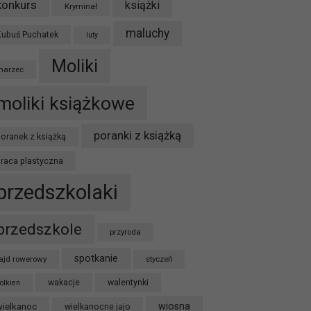
konkurs
książki
Kryminał
maluchy
Kubuś Puchatek
luty
Moliki
marzec
moliki książkowe
poranki z książką
oranek z książką
praca plastyczna
przedszkolaki
przedszkole
przyroda
spotkanie
ajd rowerowy
styczeń
wakacje
walentynki
olkien
wiosna
wielkanoc
wielkanocne jajo