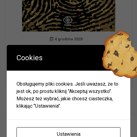
4 grudnia 2020
„Pielgrzym” to kryptonim człowieka, który oficjalnie
Cookies
nie istnieje. Dawniej dowodził tajnym wydziałem
wewnętrznym amerykańskiego wywiadu. Swe zawodowe
doświadczenie zawarł w książce. Nie przewidział jednak,
że posłuży ona jako podręcznik mordercy…
Obsługujemy pliki cookies. Jeśli uważasz, że to
jest ok, po prostu kliknij "Akceptuj wszystko".
Wyszukiwarka
Możesz też wybrać, jakie chcesz ciasteczka,
klikając "Ustawienia".
Ustawienia
Szukaj