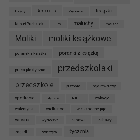
konkurs
książki
kolędy
Kryminał
maluchy
Kubuś Puchatek
marzec
luty
moliki książkowe
Moliki
poranki z książką
poranek z książką
przedszkolaki
praca plastyczna
przedszkole
przyroda
rajd rowerowy
spotkanie
styczeń
wakacje
Tolkien
wielkanoc
walentynki
wielkanocne jajo
wiosna
zabawa
wycieczka
zabawy
życzenia
zagadki
zwierzęta