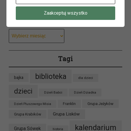
Zaakceptuj wszystko
Archiwum
Archiwum
Tagi
biblioteka
bajka
dla dzieci
dzieci
Dzień Babci
Dzień Dziadka
Grupa Jeżyków
Dzień Pluszowego Misia
Franklin
Grupa Lisków
Grupa Krabików
kalendarium
Grupa Sówek
historia