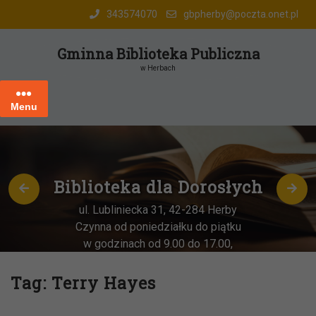
Skip
343574070
gbpherby@poczta.onet.pl
to
content
Gminna Biblioteka Publiczna
w Herbach
Menu
Biblioteka dla Dorosłych
ul. Lubliniecka 31, 42-284 Herby
Czynna od poniedziałku do piątku
w godzinach od 9.00 do 17.00,
każda
OSTATNIA sobota miesiąca
–
w godz. 9:00-13:00
Tag:
Terry Hayes