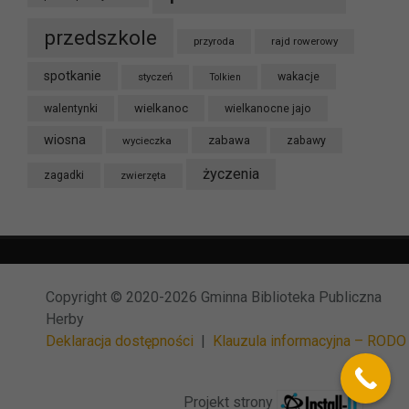
przedszkole
przyroda
rajd rowerowy
spotkanie
styczeń
wakacje
Tolkien
wielkanoc
walentynki
wielkanocne jajo
wiosna
zabawa
wycieczka
zabawy
życzenia
zagadki
zwierzęta
Copyright © 2020-2026 Gminna Biblioteka Publiczna
Herby
Deklaracja dostępności
|
Klauzula informacyjna – RODO
Projekt strony