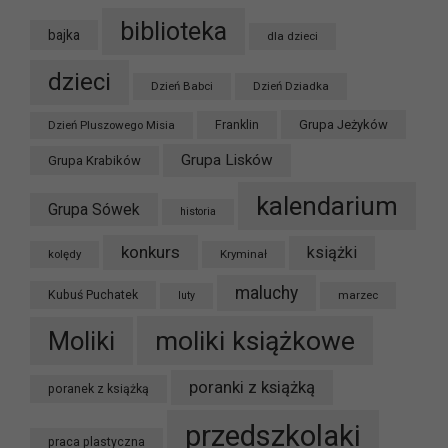
biblioteka
bajka
dla dzieci
dzieci
Dzień Babci
Dzień Dziadka
Grupa Jeżyków
Dzień Pluszowego Misia
Franklin
Grupa Lisków
Grupa Krabików
kalendarium
Grupa Sówek
historia
konkurs
książki
kolędy
Kryminał
maluchy
Kubuś Puchatek
marzec
luty
moliki książkowe
Moliki
poranki z książką
poranek z książką
przedszkolaki
praca plastyczna