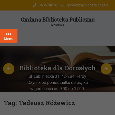
Skip
343574070
gbpherby@poczta.onet.pl
to
content
Gminna Biblioteka Publiczna
w Herbach
Menu
Biblioteka dla Dorosłych
ul. Lubliniecka 31, 42-284 Herby
Czynna od poniedziałku do piątku
w godzinach od 9.00 do 17.00,
każda
OSTATNIA sobota miesiąca
–
w godz. 9:00-13:00
Tag:
Tadeusz Różewicz